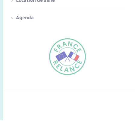
Location de salle
Agenda
FR
EN
Traduction du
DE
site automatisée