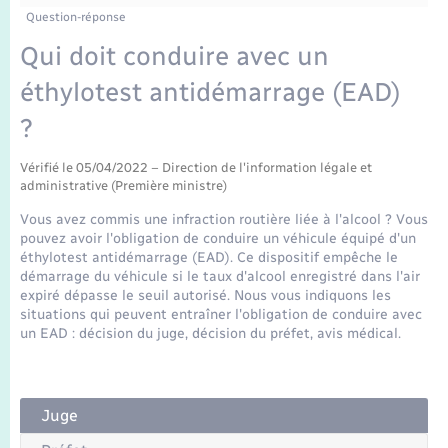
Enfants – Jeunes
Tourisme
Travaux - Autorisation d’occupation de l’espace
Question-réponse
public
Transports scolaires
Qui doit conduire avec un
Mariage – PACS
Compétences
Etat-civil - Papiers - Citoyenneté
éthylotest antidémarrage (EAD)
Parrainage civil
Plan interactif
Logement - Urbanisme
?
Recensement
Présentation de la commune
Vérifié le 05/04/2022 – Direction de l'information légale et
Loisirs
administrative (Première ministre)
Publications
Vous avez commis une infraction routière liée à l'alcool ? Vous
Nouvel habitant
pouvez avoir l'obligation de conduire un véhicule équipé d'un
éthylotest antidémarrage (EAD). Ce dispositif empêche le
La Communauté de communes
démarrage du véhicule si le taux d'alcool enregistré dans l'air
Numérique
expiré dépasse le seuil autorisé. Nous vous indiquons les
situations qui peuvent entraîner l'obligation de conduire avec
un EAD : décision du juge, décision du préfet, avis médical.
Organisation d’événement
Sécurité - Prévention
Juge