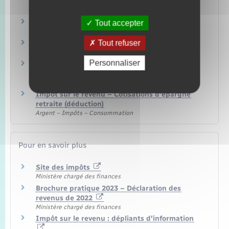
crédits d'impôt
Argent – Impôts – Consommation
Livrets, plans et comptes d'épargne
Tout accepter
Argent – Impôts – Consommation
Tout refuser
Assurance vie
Argent – Impôts – Consommation
Personnaliser
Épargne salariale, participation et
intéressement
Argent – Impôts – Consommation
Impôt sur le revenu – Cotisations d'épargne
retraite (déduction)
Argent – Impôts – Consommation
Pour en savoir plus
Site des impôts
Ministère chargé des finances
Brochure pratique 2023 – Déclaration des
revenus de 2022
Ministère chargé des finances
Impôt sur le revenu : dépliants d'information