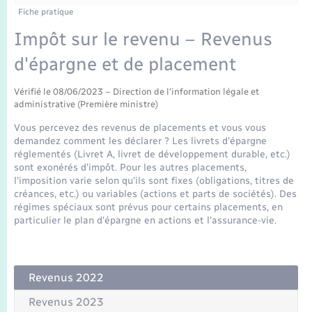
Enfants – Jeunes
Tourisme
Travaux - Autorisation d’occupation de l’espace
Fiche pratique
public
Transports scolaires
Impôt sur le revenu – Revenus
Mariage – PACS
Compétences
Etat-civil - Papiers - Citoyenneté
d'épargne et de placement
Parrainage civil
Plan interactif
Logement - Urbanisme
Vérifié le 08/06/2023 – Direction de l'information légale et
administrative (Première ministre)
Recensement
Présentation de la commune
Loisirs
Vous percevez des revenus de placements et vous vous
demandez comment les déclarer ? Les livrets d'épargne
Publications
réglementés (Livret A, livret de développement durable, etc.)
Nouvel habitant
sont exonérés d'impôt. Pour les autres placements,
l'imposition varie selon qu'ils sont fixes (obligations, titres de
La Communauté de communes
créances, etc.) ou variables (actions et parts de sociétés). Des
Numérique
régimes spéciaux sont prévus pour certains placements, en
particulier le plan d'épargne en actions et l'assurance-vie.
Organisation d’événement
Sécurité - Prévention
Revenus 2022
Revenus 2023