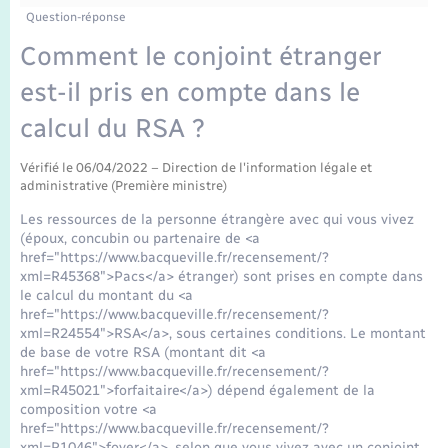
Enfants – Jeunes
Tourisme
Travaux - Autorisation d’occupation de l’espace
Question-réponse
public
Transports scolaires
Comment le conjoint étranger
Mariage – PACS
Compétences
Etat-civil - Papiers - Citoyenneté
est-il pris en compte dans le
Parrainage civil
Plan interactif
Logement - Urbanisme
calcul du RSA ?
Recensement
Présentation de la commune
Vérifié le 06/04/2022 – Direction de l'information légale et
Loisirs
administrative (Première ministre)
Publications
Les ressources de la personne étrangère avec qui vous vivez
Nouvel habitant
(époux, concubin ou partenaire de <a
href="https://www.bacqueville.fr/recensement/?
La Communauté de communes
xml=R45368">Pacs</a> étranger) sont prises en compte dans
Numérique
le calcul du montant du <a
href="https://www.bacqueville.fr/recensement/?
xml=R24554">RSA</a>, sous certaines conditions. Le montant
Organisation d’événement
de base de votre RSA (montant dit <a
href="https://www.bacqueville.fr/recensement/?
xml=R45021">forfaitaire</a>) dépend également de la
Sécurité - Prévention
composition votre <a
href="https://www.bacqueville.fr/recensement/?
xml=R1046">foyer</a>, selon que vous vivez avec un conjoint