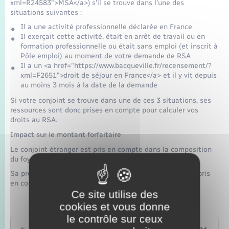
xml=R24583">MSA</a>) s'il se trouve dans l'une des
situations suivantes :
Il a une activité professionnelle déclarée en France
Il exerçait cette activité, était en arrêt de travail ou en
formation professionnelle ou était sans emploi (et inscrit à
Pôle emploi) au moment de votre demande de RSA
Il a un <a href="https://www.bacqueville.fr/recensement/?
xml=F2651">droit de séjour en France</a> et il y vit depuis
au moins 3 mois à la date de la demande
Si votre conjoint se trouve dans une de ces 3 situations, ses
ressources sont donc prises en compte pour calculer vos
droits au RSA.
Impact sur le montant forfaitaire
Le conjoint étranger est pris en compte dans la composition
du foyer.
Sa présence fait donc augmenter le montant forfaitaire pris
en compte pour calculer vos droits au RSA.
Ce site utilise des
cookies et vous donne
le contrôle sur ceux