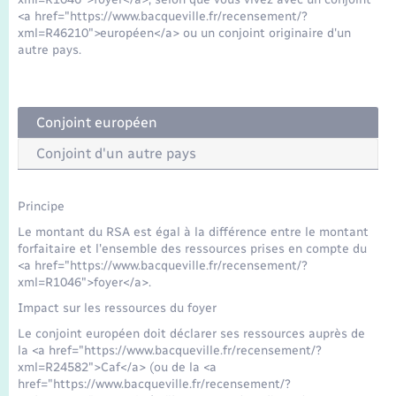
Seniors
<a href="https://www.bacqueville.fr/recensement/?
xml=R46210">européen</a> ou un conjoint originaire d'un
autre pays.
Transports
Voirie et espace public
Conjoint européen
Conjoint d'un autre pays
Principe
Le montant du RSA est égal à la différence entre le montant
forfaitaire et l'ensemble des ressources prises en compte du
<a href="https://www.bacqueville.fr/recensement/?
xml=R1046">foyer</a>.
Impact sur les ressources du foyer
Le conjoint européen doit déclarer ses ressources auprès de
la <a href="https://www.bacqueville.fr/recensement/?
xml=R24582">Caf</a> (ou de la <a
href="https://www.bacqueville.fr/recensement/?