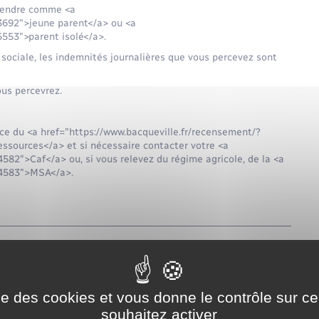
étendre comme <a
3692">jeune parent</a> ou <a
553">parent isolé</a>.
 sociale, les indemnités journalières que vous percevez sont
ous percevrez.
ice du <a href="https://www.bacqueville.fr/recensement/?
essources</a> et si nécessaire contacter votre <a
82">Caf</a> ou, si vous relevez du régime agricole, de la <a
24583">MSA</a>.
roits :
ise des cookies et vous donne le contrôle sur 
souhaitez activer