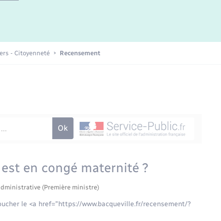
Etat-civil - Papiers -
Citoyenneté
Publications
iers - Citoyenneté
Recensement
Nouvel habitant
Sécurité - Prévention
Voirie et espace public
 est en congé maternité ?
administrative (Première ministre)
oucher le <a href="https://www.bacqueville.fr/recensement/?