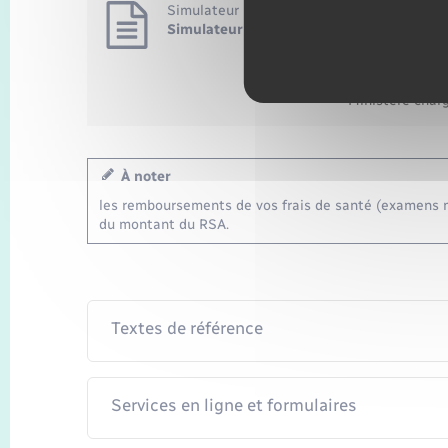
Simulateur
Simulateur de RSA (Caf)
Accéder 
Ministère charg
À noter
les remboursements de vos frais de santé (examens m
du montant du RSA.
Textes de référence
Services en ligne et formulaires