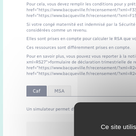
Pour cela, vous devez remplir les conditions pour y pr
href="https://www.bacqueville.fr/recensement/?xml=F3
href="https://www.bacqueville.fr/recensement/?xml=F15
Si votre congé maternité est indemnisé par la Sécurité
considérées comme un revenu.
Elles sont prises en compte pour calculer le RSA que v
Ces ressources sont différemment prises en compte.
Pour en savoir plus, vous pouvez vous reporter à la not
xml=R527">formulaire de déclaration trimestrielle de r
href="https://www.bacqueville.fr/recensement/?xml=R245
href="https://www.bacqueville.fr/recensement/?xml=R
Caf
MSA
Un simulateur permet d'obtenir une estimation de vos d
Ce site util