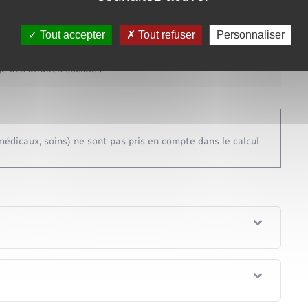
Tout accepter
Tout refuser
Personnaliser
au simulateur
é des affaires sociales
édicaux, soins) ne sont pas pris en compte dans le calcul