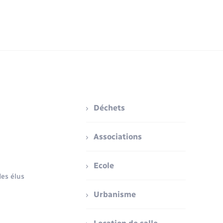
Déchets
Associations
Ecole
es élus
Urbanisme