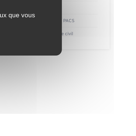
Etat civil
ceux que vous
Mariage – PACS
Parrainage civil