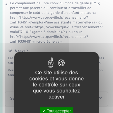
Le complément de libre choix du mode de garde (CMG)
permet aux parents qui continuent à travailler de
compenser le coût de la garde d'un enfant en cas <a
href="https://www.bacqueville.fr/recensement/?
xml=F345">d'emploi d'une assistante maternelle</a> ou
d'une <a href="https://www.bacqueville.fr/recensement/?
xml=F31101">garde à domicile</a> ou en <a
href="https://www.bacqueville.fr/recensement/?
xml=F33648">micro-crèche</a>.
À savoir
Les sommes touchées à ce titre n’ont pas à être intégrées
aux revenus d’activité, ni aux autres revenus imposables.
Vous n'avez donc pas à les renseigner dans la déclaration
Ce site utilise des
annuelle de revenus.
cookies et vous donne
le contrôle sur ceux
que vous souhaitez
activer
Services en ligne et formulaires
Tout accepter