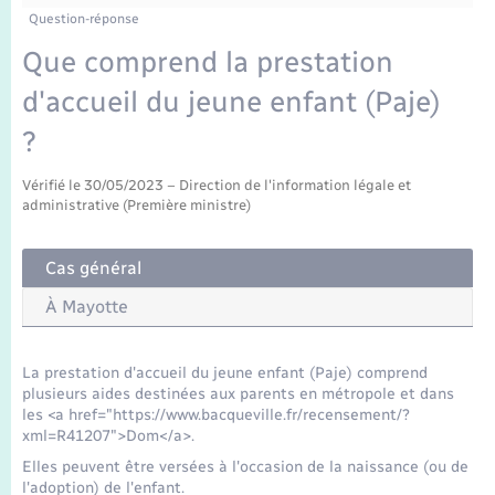
Enfants – Jeunes
Tourisme
Travaux - Autorisation d’occupation de l’espace
Question-réponse
public
Transports scolaires
Que comprend la prestation
Mariage – PACS
Compétences
Etat-civil - Papiers - Citoyenneté
d'accueil du jeune enfant (Paje)
Parrainage civil
Plan interactif
Logement - Urbanisme
?
Recensement
Présentation de la commune
Vérifié le 30/05/2023 – Direction de l'information légale et
Loisirs
administrative (Première ministre)
Publications
Nouvel habitant
Cas général
La Communauté de communes
À Mayotte
Numérique
La prestation d'accueil du jeune enfant (Paje) comprend
Organisation d’événement
plusieurs aides destinées aux parents en métropole et dans
les <a href="https://www.bacqueville.fr/recensement/?
xml=R41207">Dom</a>.
Sécurité - Prévention
Elles peuvent être versées à l'occasion de la naissance (ou de
l'adoption) de l'enfant.