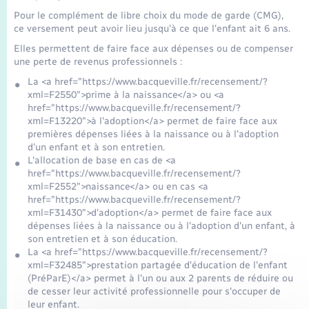
Seniors
Pour le complément de libre choix du mode de garde (CMG),
ce versement peut avoir lieu jusqu'à ce que l'enfant ait 6 ans.
Transports
Elles permettent de faire face aux dépenses ou de compenser
une perte de revenus professionnels :
Voirie et espace public
La <a href="https://www.bacqueville.fr/recensement/?
xml=F2550">prime à la naissance</a> ou <a
href="https://www.bacqueville.fr/recensement/?
xml=F13220">à l'adoption</a> permet de faire face aux
premières dépenses liées à la naissance ou à l'adoption
d'un enfant et à son entretien.
L'allocation de base en cas de <a
href="https://www.bacqueville.fr/recensement/?
xml=F2552">naissance</a> ou en cas <a
href="https://www.bacqueville.fr/recensement/?
xml=F31430">d'adoption</a> permet de faire face aux
dépenses liées à la naissance ou à l'adoption d'un enfant, à
son entretien et à son éducation.
La <a href="https://www.bacqueville.fr/recensement/?
xml=F32485">prestation partagée d'éducation de l'enfant
(PréParE)</a> permet à l'un ou aux 2 parents de réduire ou
de cesser leur activité professionnelle pour s'occuper de
leur enfant.