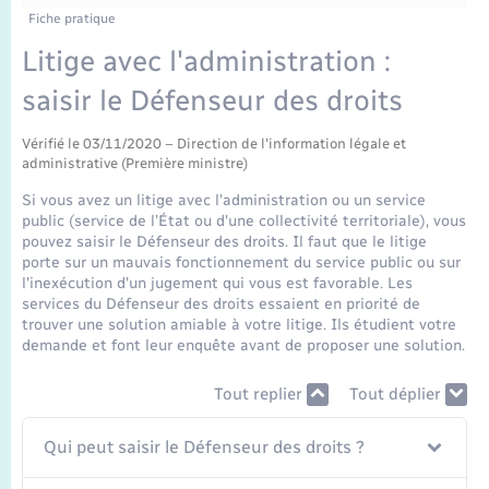
Enfants – Jeunes
Tourisme
Travaux - Autorisation d’occupation de l’espace
Fiche pratique
public
Transports scolaires
Litige avec l'administration :
Mariage – PACS
Compétences
Etat-civil - Papiers - Citoyenneté
saisir le Défenseur des droits
Parrainage civil
Plan interactif
Logement - Urbanisme
Vérifié le 03/11/2020 – Direction de l'information légale et
administrative (Première ministre)
Recensement
Présentation de la commune
Loisirs
Si vous avez un litige avec l'administration ou un service
public (service de l’État ou d'une collectivité territoriale), vous
Publications
pouvez saisir le Défenseur des droits. Il faut que le litige
Nouvel habitant
porte sur un mauvais fonctionnement du service public ou sur
l'inexécution d'un jugement qui vous est favorable. Les
La Communauté de communes
services du Défenseur des droits essaient en priorité de
Numérique
trouver une solution amiable à votre litige. Ils étudient votre
demande et font leur enquête avant de proposer une solution.
Organisation d’événement
Tout replier
Tout déplier
Sécurité - Prévention
Qui peut saisir le Défenseur des droits ?