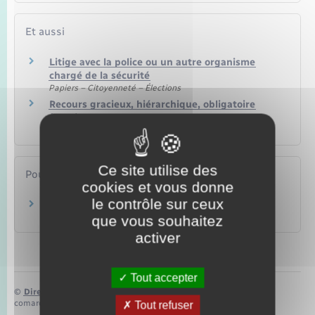
Et aussi
Litige avec la police ou un autre organisme
chargé de la sécurité
Papiers – Citoyenneté – Élections
Recours gracieux, hiérarchique, obligatoire
(Rapo)
Papiers – Citoyenneté – Élections
Ce site utilise des
Pour en savoir plus
cookies et vous donne
le contrôle sur ceux
Site du Défenseur des droits
Défenseur des droits
que vous souhaitez
activer
Tout accepter
©
Direction de l’information légale et administrative
comarquage developpé par
baseo.io
Tout refuser