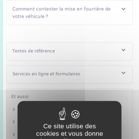
Comment contester la mise en fourrière de
votre véhicule ?
Textes de référence
Services en ligne et formulaires
Et aussi
Infractions routières
Transports – Mobilité
Permis de conduire
Ce site utilise des
Transports – Mobilité
cookies et vous donne
Immobilisation d'un véhicule