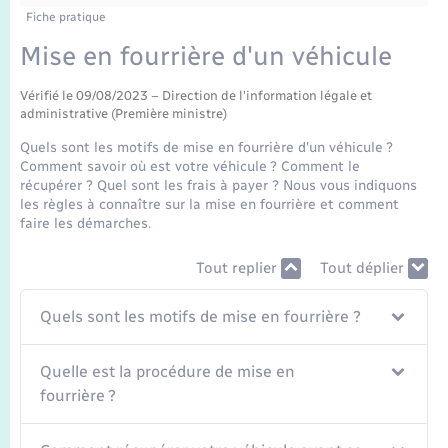
Enfants – Jeunes
Tourisme
Travaux - Autorisation d’occupation de l’espace
Fiche pratique
public
Transports scolaires
Mise en fourrière d'un véhicule
Mariage – PACS
Compétences
Etat-civil - Papiers - Citoyenneté
Vérifié le 09/08/2023 – Direction de l'information légale et
Parrainage civil
Plan interactif
Logement - Urbanisme
administrative (Première ministre)
Quels sont les motifs de mise en fourrière d'un véhicule ?
Recensement
Présentation de la commune
Comment savoir où est votre véhicule ? Comment le
Loisirs
récupérer ? Quel sont les frais à payer ? Nous vous indiquons
les règles à connaître sur la mise en fourrière et comment
Publications
faire les démarches.
Nouvel habitant
La Communauté de communes
Tout replier
Tout déplier
Numérique
Quels sont les motifs de mise en fourrière ?
Organisation d’événement
Quelle est la procédure de mise en
Sécurité - Prévention
fourrière ?