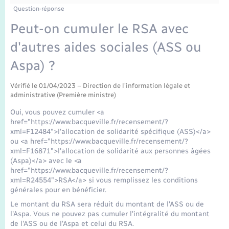
Enfants – Jeunes
Tourisme
Travaux - Autorisation d’occupation de l’espace
Question-réponse
public
Transports scolaires
Peut-on cumuler le RSA avec
Mariage – PACS
Compétences
Etat-civil - Papiers - Citoyenneté
d'autres aides sociales (ASS ou
Parrainage civil
Plan interactif
Logement - Urbanisme
Aspa) ?
Recensement
Présentation de la commune
Vérifié le 01/04/2023 – Direction de l'information légale et
Loisirs
administrative (Première ministre)
Publications
Oui, vous pouvez cumuler <a
Nouvel habitant
href="https://www.bacqueville.fr/recensement/?
xml=F12484">l'allocation de solidarité spécifique (ASS)</a>
La Communauté de communes
ou <a href="https://www.bacqueville.fr/recensement/?
Numérique
xml=F16871">l'allocation de solidarité aux personnes âgées
(Aspa)</a> avec le <a
href="https://www.bacqueville.fr/recensement/?
Organisation d’événement
xml=R24554">RSA</a> si vous remplissez les conditions
générales pour en bénéficier.
Sécurité - Prévention
Le montant du RSA sera réduit du montant de l'ASS ou de
l'Aspa. Vous ne pouvez pas cumuler l'intégralité du montant
de l'ASS ou de l'Aspa et celui du RSA.