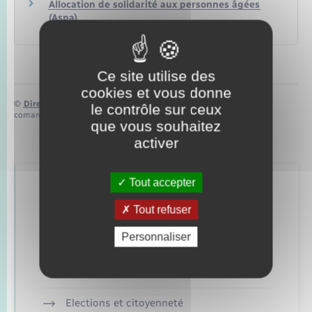
Allocation de solidarité aux personnes âgées
(Aspa)
Social – Santé
Ce site utilise des
cookies et vous donne
©
Direction de l’information légale et administrative
le contrôle sur ceux
comarquage developpé par
baseo.io
que vous souhaitez
activer
Tout accepter
Retrouvez aussi
Tout refuser
Personnaliser
Concessions funéraires
Documents d’identité
Elections et citoyenneté