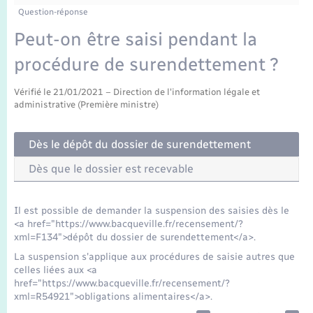
Enfants – Jeunes
Tourisme
Travaux - Autorisation d’occupation de l’espace
Question-réponse
public
Transports scolaires
Peut-on être saisi pendant la
Mariage – PACS
Compétences
Etat-civil - Papiers - Citoyenneté
procédure de surendettement ?
Parrainage civil
Plan interactif
Logement - Urbanisme
Vérifié le 21/01/2021 – Direction de l'information légale et
administrative (Première ministre)
Recensement
Présentation de la commune
Loisirs
Dès le dépôt du dossier de surendettement
Publications
Nouvel habitant
Dès que le dossier est recevable
La Communauté de communes
Numérique
Il est possible de demander la suspension des saisies dès le
<a href="https://www.bacqueville.fr/recensement/?
Organisation d’événement
xml=F134">dépôt du dossier de surendettement</a>.
La suspension s'applique aux procédures de saisie autres que
celles liées aux <a
Sécurité - Prévention
href="https://www.bacqueville.fr/recensement/?
xml=R54921">obligations alimentaires</a>.