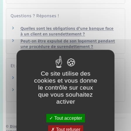
Questions ? Réponses !
Quelles sont les obligations d'une banque face
à un client en surendettement ?
Peut-on être expulsé de son logement pendant
une procédure de surendettement ?
Et aussi
Ce site utilise des
Déposer un dossier de surendettement
cookies et vous donne
Argent – Impôts – Consommation
le contrôle sur ceux
Recevabilité du dossier de surendettement
que vous souhaitez
Argent – Impôts – Consommation
activer
Tout accepter
©
Direction de l’information légale et administrative
Tout refuser