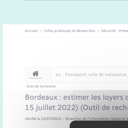
Travaux - Autorisation d’occupation
Enfants – Jeunes
de l’espace public
Recensement
Présentation de la commune
Accueil
Infos pratiques et démarches
Sécurité - Prév
Loisirs
Organisation d’événement
Transports
Outil de recherche
Bordeaux : estimer les loyers 
15 juillet 2022) (Outil de rec
Vérifié le 12/07/2022 – Direction de l'information légale et 