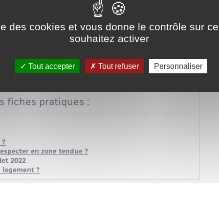
ise des cookies et vous donne le contrôle sur 
éférence minoré et majoré) pour un logement situé à
souhaitez activer
uis le 15 juillet 2022.
Tout accepter
Tout refuser
Personnaliser
s fiches pratiques :
 ?
respecter en zone tendue ?
let 2022
un logement ?