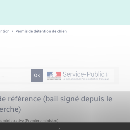
Etat-civil - Papiers -
Citoyenneté
Publications
ention
Permis de détention de chien
Nouvel habitant
Sécurité - Prévention
Voirie et espace public
de référence (bail signé depuis le
herche)
administrative (Première ministre)