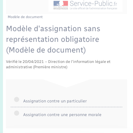
Enfants – Jeunes
Tourisme
Travaux - Autorisation d’occupation de l’espace
public
Transports scolaires
Mariage – PACS
Compétences
Etat-civil - Papiers - Citoyenneté
Modèle de document
Modèle d'assignation sans
Parrainage civil
Plan interactif
Logement - Urbanisme
représentation obligatoire
Recensement
Présentation de la commune
(Modèle de document)
Loisirs
Publications
Vérifié le 20/04/2021 – Direction de l'information légale et
administrative (Première ministre)
Nouvel habitant
La Communauté de communes
Numérique
Organisation d’événement
Assignation contre un particulier
Assignation contre une personne morale
Sécurité - Prévention