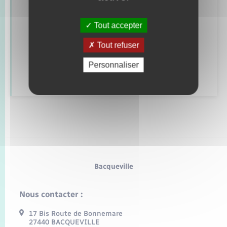
Retrouvez aussi
Tout accepter
Tout refuser
Alerte et informations aux populations
Personnaliser
Numéros utiles
Bacqueville
Nous contacter :
17 Bis Route de Bonnemare
27440 BACQUEVILLE