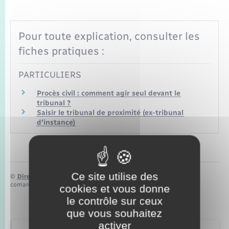
Seniors
Transports
Pour toute explication, consulter les
fiches pratiques :
Voirie et espace public
PARTICULIERS
Procès civil : comment agir seul devant le
tribunal ?
Saisir le tribunal de proximité (ex-tribunal
d'instance)
Ce site utilise des
©
Direction de l’information légale et administrative
comarquage developpé par
baseo.io
cookies et vous donne
le contrôle sur ceux
que vous souhaitez
activer