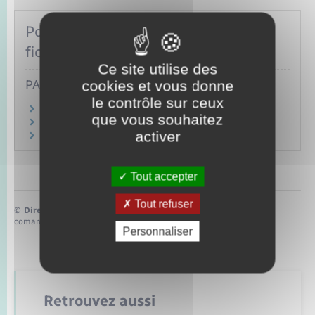
Pour toute explication, consulter les
fiches pratiques :
Ce site utilise des
PARTICULIERS
cookies et vous donne
le contrôle sur ceux
Compte bancaire indivis
que vous souhaitez
Compte bancaire joint
activer
Interdiction d'émettre des chèques
Tout accepter
Tout refuser
©
Direction de l’information légale et administrative
comarquage developpé par
baseo.io
Personnaliser
Retrouvez aussi