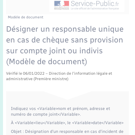
Enfants – Jeunes
Tourisme
Travaux - Autorisation d’occupation de l’espace
public
Transports scolaires
Mariage – PACS
Compétences
Etat-civil - Papiers - Citoyenneté
Modèle de document
Désigner un responsable unique
Parrainage civil
Plan interactif
Logement - Urbanisme
en cas de chèque sans provision
Recensement
Présentation de la commune
sur compte joint ou indivis
Loisirs
(Modèle de document)
Publications
Nouvel habitant
Vérifié le 06/01/2022 – Direction de l'information légale et
La Communauté de communes
administrative (Première ministre)
Numérique
Organisation d’événement
Indiquez vos <Variable>nom et prénom, adresse et
numéro de compte joint</Variable>.
Sécurité - Prévention
À <Variable>lieu</Variable>, le <Variable>date</Variable>
Objet : Désignation d'un responsable en cas d'incident de