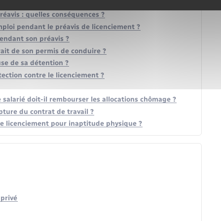
nt de l'indemnité de licenciement ?
éavis : quelles conséquences ?
mploi pendant le préavis de licenciement ?
pendant son préavis ?
trait de son permis de conduire ?
ause de sa détention ?
tection contre le licenciement ?
 salarié doit-il rembourser les allocations chômage ?
pture du contrat de travail ?
de licenciement pour inaptitude physique ?
 privé