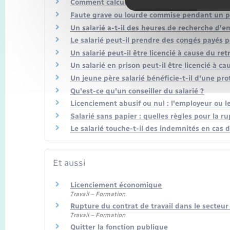
Comment calculer l'ancienneté pour le monta
Faute grave ou lourde commise pendant un pr
Un salarié a-t-il des heures de recherche d'e
Le salarié peut-il prendre des congés payés 
Un salarié peut-il être licencié à cause du re
Un salarié en prison peut-il être licencié à c
Un jeune père salarié bénéficie-t-il d'une pro
Qu'est-ce qu'un conseiller du salarié ?
Licenciement abusif ou nul : l'employeur ou le
Salarié sans papier : quelles règles pour la ru
Le salarié touche-t-il des indemnités en cas 
Et aussi
Licenciement économique
Travail – Formation
Rupture du contrat de travail dans le secteur
Travail – Formation
Quitter la fonction publique