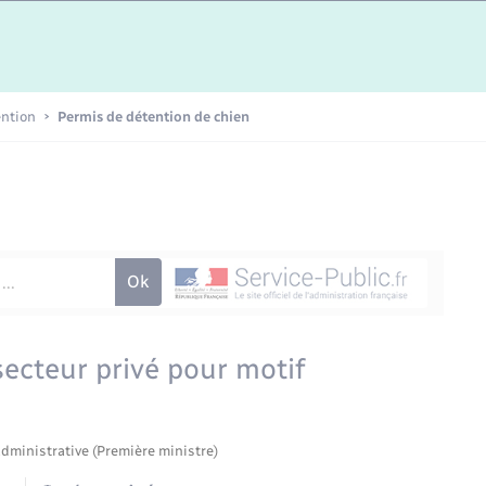
Etat-civil - Papiers -
Citoyenneté
Publications
ention
Permis de détention de chien
Nouvel habitant
Sécurité - Prévention
Voirie et espace public
secteur privé pour motif
administrative (Première ministre)