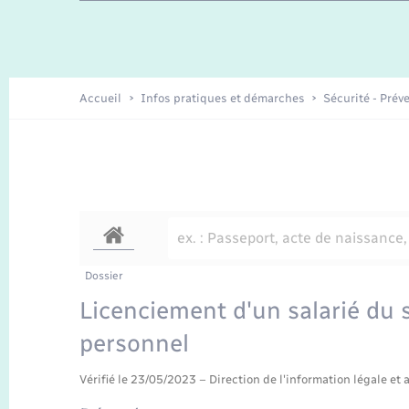
Travaux - Autorisation d’occupation
Enfants – Jeunes
de l’espace public
Recensement
Présentation de la commune
Accueil
Infos pratiques et démarches
Sécurité - Prév
Loisirs
Organisation d’événement
Transports
Dossier
Licenciement d'un salarié du 
personnel
Vérifié le 23/05/2023 – Direction de l'information légale et 