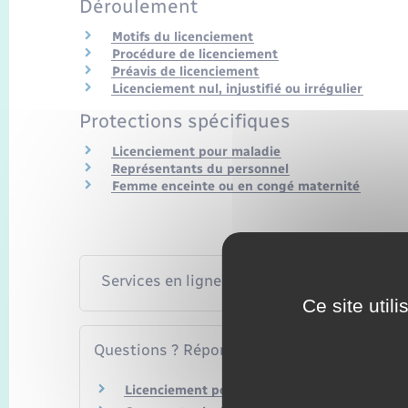
Déroulement
Motifs du licenciement
Procédure de licenciement
Préavis de licenciement
Licenciement nul, injustifié ou irrégulier
Protections spécifiques
Licenciement pour maladie
Représentants du personnel
Femme enceinte ou en congé maternité
Services en ligne et formulaires
Ce site util
Questions ? Réponses !
Licenciement pour faute simple, grave ou lour