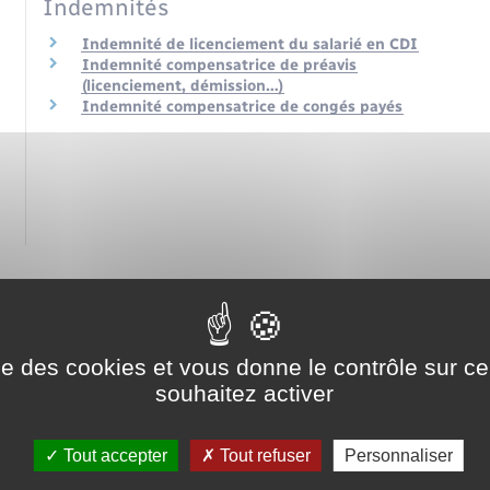
Indemnités
Indemnité de licenciement du salarié en CDI
Indemnité compensatrice de préavis
(licenciement, démission…)
Indemnité compensatrice de congés payés
ise des cookies et vous donne le contrôle sur 
souhaitez activer
Tout accepter
Tout refuser
Personnaliser
de : quelles conséquences pour le salarié ?