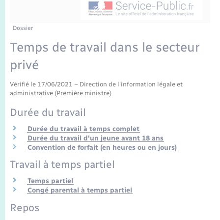
Enfants – Jeunes
Tourisme
Travaux - Autorisation d’occupation de l’espace
public
Transports scolaires
Mariage – PACS
Compétences
Etat-civil - Papiers - Citoyenneté
Dossier
Temps de travail dans le secteur
Parrainage civil
Plan interactif
Logement - Urbanisme
privé
Recensement
Présentation de la commune
Loisirs
Vérifié le 17/06/2021 – Direction de l'information légale et
administrative (Première ministre)
Publications
Durée du travail
Nouvel habitant
La Communauté de communes
Durée du travail à temps complet
Numérique
Durée du travail d'un jeune avant 18 ans
Convention de forfait (en heures ou en jours)
Travail à temps partiel
Organisation d’événement
Temps partiel
Congé parental à temps partiel
Sécurité - Prévention
Repos