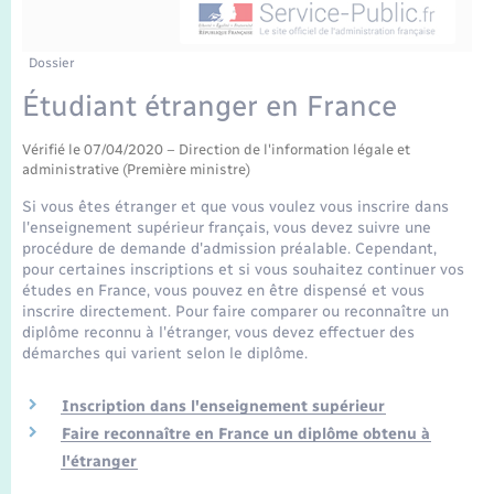
Enfants – Jeunes
Tourisme
Travaux - Autorisation d’occupation de l’espace
public
Transports scolaires
Mariage – PACS
Compétences
Etat-civil - Papiers - Citoyenneté
Dossier
Étudiant étranger en France
Parrainage civil
Plan interactif
Logement - Urbanisme
Vérifié le 07/04/2020 – Direction de l'information légale et
administrative (Première ministre)
Recensement
Présentation de la commune
Loisirs
Si vous êtes étranger et que vous voulez vous inscrire dans
l'enseignement supérieur français, vous devez suivre une
Publications
procédure de demande d'admission préalable. Cependant,
Nouvel habitant
pour certaines inscriptions et si vous souhaitez continuer vos
La Communauté de communes
études en France, vous pouvez en être dispensé et vous
Numérique
inscrire directement. Pour faire comparer ou reconnaître un
diplôme reconnu à l'étranger, vous devez effectuer des
démarches qui varient selon le diplôme.
Organisation d’événement
Inscription dans l'enseignement supérieur
Faire reconnaître en France un diplôme obtenu à
Sécurité - Prévention
l'étranger