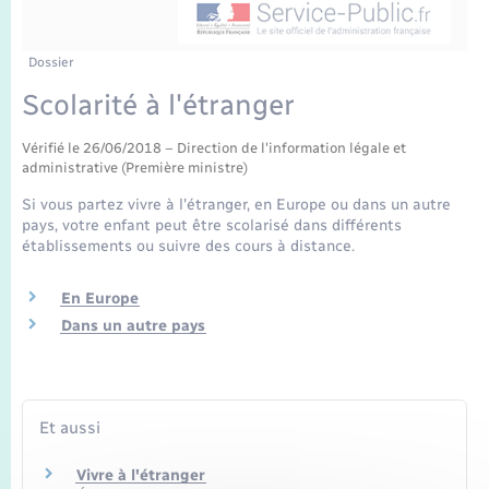
Enfants – Jeunes
Tourisme
Travaux - Autorisation d’occupation de l’espace
public
Transports scolaires
Mariage – PACS
Compétences
Etat-civil - Papiers - Citoyenneté
Dossier
Scolarité à l'étranger
Parrainage civil
Plan interactif
Logement - Urbanisme
Vérifié le 26/06/2018 – Direction de l'information légale et
administrative (Première ministre)
Recensement
Présentation de la commune
Loisirs
Si vous partez vivre à l'étranger, en Europe ou dans un autre
pays, votre enfant peut être scolarisé dans différents
Publications
établissements ou suivre des cours à distance.
Nouvel habitant
La Communauté de communes
En Europe
Numérique
Dans un autre pays
Organisation d’événement
Et aussi
Sécurité - Prévention
Vivre à l'étranger