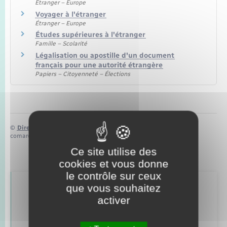
Seniors
Étranger – Europe
Voyager à l'étranger
Étranger – Europe
Transports
Études supérieures à l'étranger
Famille – Scolarité
Légalisation ou apostille d'un document
Voirie et espace public
français pour une autorité étrangère
Papiers – Citoyenneté – Élections
©
Direction de l’information légale et administrative
comarquage developpé par
baseo.io
Ce site utilise des
cookies et vous donne
le contrôle sur ceux
que vous souhaitez
Retrouvez aussi
activer