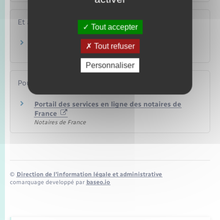
Et aussi
Tout accepter
Achat d'un terrain
Tout refuser
Logement
Personnaliser
Pour en savoir plus
Portail des services en ligne des notaires de
France
Notaires de France
©
Direction de l’information légale et administrative
comarquage developpé par
baseo.io