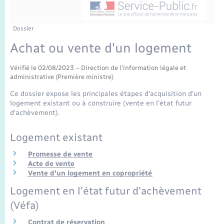
Enfants – Jeunes
Tourisme
Travaux - Autorisation d’occupation de l’espace
public
Transports scolaires
Mariage – PACS
Compétences
Etat-civil - Papiers - Citoyenneté
Dossier
Achat ou vente d'un logement
Parrainage civil
Plan interactif
Logement - Urbanisme
Vérifié le 02/08/2023 – Direction de l'information légale et
administrative (Première ministre)
Recensement
Présentation de la commune
Loisirs
Ce dossier expose les principales étapes d'acquisition d'un
logement existant ou à construire (vente en l'état futur
Publications
d'achèvement).
Nouvel habitant
La Communauté de communes
Logement existant
Numérique
Promesse de vente
Acte de vente
Organisation d’événement
Vente d'un logement en copropriété
Logement en l'état futur d'achèvement
Sécurité - Prévention
(Véfa)
Contrat de réservation