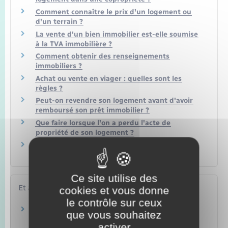
Comment connaître le prix d'un logement ou
d'un terrain ?
La vente d'un bien immobilier est-elle soumise
à la TVA immobilière ?
Comment obtenir des renseignements
immobiliers ?
Achat ou vente en viager : quelles sont les
règles ?
Peut-on revendre son logement avant d'avoir
remboursé son prêt immobilier ?
Que faire lorsque l'on a perdu l'acte de
propriété de son logement ?
Quelles sont les obligations de l'agent
immobilier ?
Ce site utilise des
Et aussi
cookies et vous donne
le contrôle sur ceux
Droit de préemption urbain (DPU)
que vous souhaitez
Logement
activer