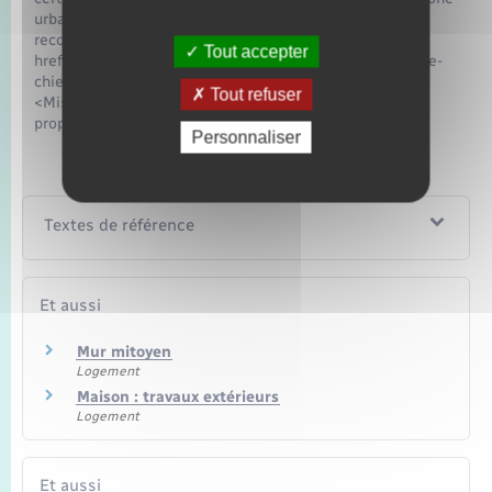
urbaine ou rurale. Avant d'installer une clôture, il est
recommandé de <span class="miseenevidence"><a
Tout accepter
href="https://www.bacqueville.fr/permis-de-detention-de-
chien/?xml=F3037">borner votre terrain</a></span>
Tout refuser
<MiseEnEvidence/> pour connaître les limites de votre
propriété.
Personnaliser
Textes de référence
Et aussi
Mur mitoyen
Logement
Maison : travaux extérieurs
Logement
Et aussi