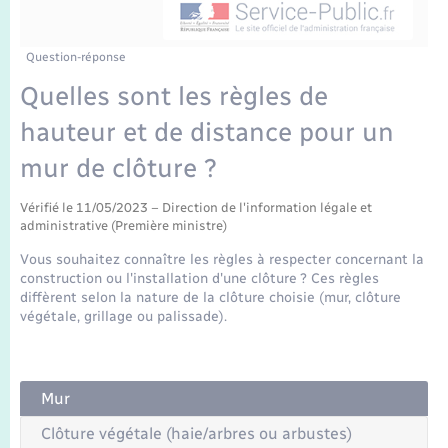
Enfants – Jeunes
Tourisme
Travaux - Autorisation d’occupation de l’espace
public
Transports scolaires
Mariage – PACS
Compétences
Etat-civil - Papiers - Citoyenneté
Question-réponse
Quelles sont les règles de
Parrainage civil
Plan interactif
Logement - Urbanisme
hauteur et de distance pour un
Recensement
Présentation de la commune
mur de clôture ?
Loisirs
Publications
Vérifié le 11/05/2023 – Direction de l'information légale et
administrative (Première ministre)
Nouvel habitant
Vous souhaitez connaître les règles à respecter concernant la
La Communauté de communes
construction ou l'installation d'une clôture ? Ces règles
Numérique
diffèrent selon la nature de la clôture choisie (mur, clôture
végétale, grillage ou palissade).
Organisation d’événement
Sécurité - Prévention
Mur
Clôture végétale (haie/arbres ou arbustes)