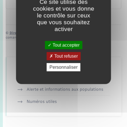
Ce site utilise des
Famille – Scolarité
cookies et vous donne
le contrôle sur ceux
que vous souhaitez
activer
©
Direction de l’information légale et administrative
comarquage developpé par
baseo.io
Tout accepter
Tout refuser
Personnaliser
Retrouvez aussi
Alerte et informations aux populations
Numéros utiles