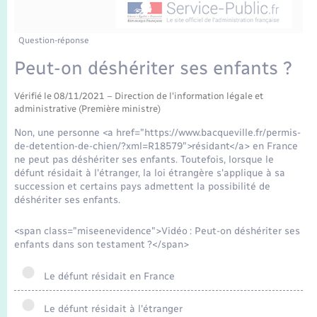
Enfants – Jeunes
Tourisme
Travaux - Autorisation d’occupation de l’espace
public
Transports scolaires
Mariage – PACS
Compétences
Etat-civil - Papiers - Citoyenneté
Question-réponse
Peut-on déshériter ses enfants ?
Parrainage civil
Plan interactif
Logement - Urbanisme
Vérifié le 08/11/2021 – Direction de l'information légale et
administrative (Première ministre)
Recensement
Présentation de la commune
Loisirs
Non, une personne <a href="https://www.bacqueville.fr/permis-
de-detention-de-chien/?xml=R18579">résidant</a> en France
Publications
ne peut pas déshériter ses enfants. Toutefois, lorsque le
Nouvel habitant
défunt résidait à l'étranger, la loi étrangère s'applique à sa
La Communauté de communes
succession et certains pays admettent la possibilité de
Numérique
déshériter ses enfants.
<span class="miseenevidence">Vidéo : Peut-on déshériter ses
Organisation d’événement
enfants dans son testament ?</span>
Le défunt résidait en France
Sécurité - Prévention
Le défunt résidait à l'étranger