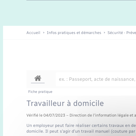
Travaux - Autorisation d’occupation
Enfants – Jeunes
de l’espace public
Recensement
Présentation de la commune
Accueil
Infos pratiques et démarches
Sécurité - Prév
Loisirs
Organisation d’événement
Transports
Fiche pratique
Travailleur à domicile
Vérifié le 04/07/2023 – Direction de l'information légale et 
Un employeur peut faire réaliser certains travaux en de
domicile. Il peut s'agir d'un travail manuel (couture pa