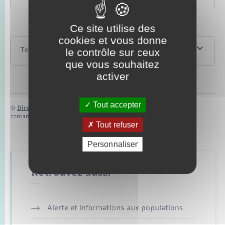
Ce site utilise des
cookies et vous donne
Textes de référence
le contrôle sur ceux
que vous souhaitez
activer
Tout accepter
©
Direction de l’information légale et administrative
comarquage developpé par
baseo.io
Tout refuser
Personnaliser
Retrouvez aussi
Alerte et informations aux populations