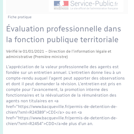
Enfants – Jeunes
Tourisme
Travaux - Autorisation d’occupation de l’espace
public
Transports scolaires
Mariage – PACS
Compétences
Etat-civil - Papiers - Citoyenneté
Fiche pratique
Évaluation professionnelle dans
Parrainage civil
Plan interactif
Logement - Urbanisme
la fonction publique territoriale
Recensement
Présentation de la commune
Loisirs
Vérifié le 01/01/2021 – Direction de l'information légale et
administrative (Première ministre)
Publications
L'appréciation de la valeur professionnelle des agents est
Nouvel habitant
fondée sur un entretien annuel. L'entretien donne lieu à un
La Communauté de communes
compte-rendu auquel l'agent peut apporter des observations
et dont il peut demander la révision. L'entretien est pris en
Numérique
compte pour l'avancement, la promotion interne des
fonctionnaires et la réévaluation de la rémunération des
agents non titulaires en <a
Organisation d’événement
href="https://www.bacqueville.fr/permis-de-detention-de-
chien/?xml=R24389">CDI</a> ou en <a
href="https://www.bacqueville.fr/permis-de-detention-de-
Sécurité - Prévention
chien/?xml=R2454">CDD</a>de plus d'un an.