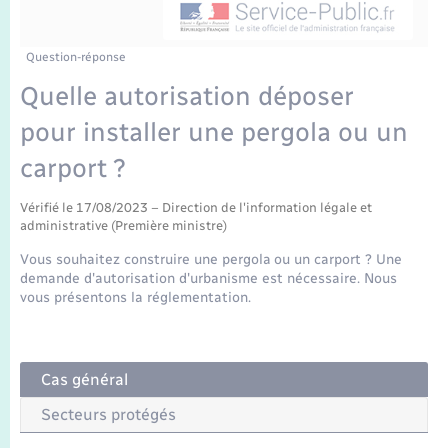
Enfants – Jeunes
Tourisme
Travaux - Autorisation d’occupation de l’espace
public
Transports scolaires
Mariage – PACS
Compétences
Etat-civil - Papiers - Citoyenneté
Question-réponse
Quelle autorisation déposer
Parrainage civil
Plan interactif
Logement - Urbanisme
pour installer une pergola ou un
Recensement
Présentation de la commune
carport ?
Loisirs
Publications
Vérifié le 17/08/2023 – Direction de l'information légale et
administrative (Première ministre)
Nouvel habitant
Vous souhaitez construire une pergola ou un carport ? Une
La Communauté de communes
demande d'autorisation d'urbanisme est nécessaire. Nous
Numérique
vous présentons la réglementation.
Organisation d’événement
Cas général
Sécurité - Prévention
Secteurs protégés