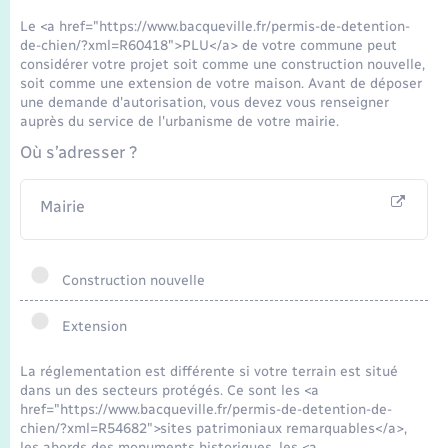
Seniors
Le <a href="https://www.bacqueville.fr/permis-de-detention-
de-chien/?xml=R60418">PLU</a> de votre commune peut
Transports
considérer votre projet soit comme une construction nouvelle,
soit comme une extension de votre maison. Avant de déposer
une demande d'autorisation, vous devez vous renseigner
Voirie et espace public
auprès du service de l'urbanisme de votre mairie.
Où s’adresser ?
Mairie
Construction nouvelle
Extension
La réglementation est différente si votre terrain est situé
dans un des secteurs protégés. Ce sont les <a
href="https://www.bacqueville.fr/permis-de-detention-de-
chien/?xml=R54682">sites patrimoniaux remarquables</a>,
les abords des monuments historiques, les <a