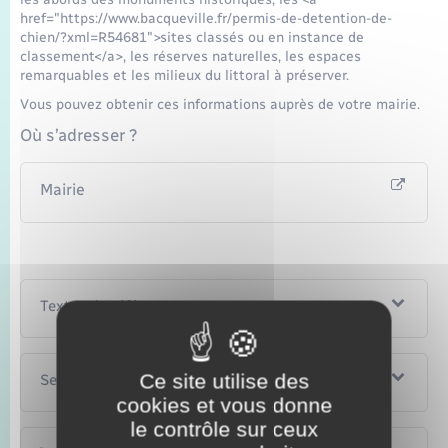
href="https://www.bacqueville.fr/permis-de-detention-de-
chien/?xml=R54681">sites classés ou en instance de
classement</a>, les réserves naturelles, les espaces
remarquables et les milieux du littoral à préserver.
Vous pouvez obtenir ces informations auprès de votre mairie.
Où s’adresser ?
Mairie
Textes de référence
Ce site utilise des
Services en ligne et formulaires
cookies et vous donne
le contrôle sur ceux