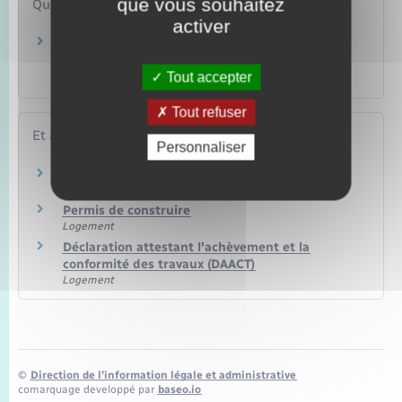
que vous souhaitez
Questions ? Réponses !
activer
Qui peut déposer une demande d'autorisation
d'urbanisme (permis de construire, déclaration
préalable…) ?
Tout accepter
Tout refuser
Et aussi
Personnaliser
Déclaration préalable de travaux (DP)
Logement
Permis de construire
Logement
Déclaration attestant l'achèvement et la
conformité des travaux (DAACT)
Logement
©
Direction de l’information légale et administrative
comarquage developpé par
baseo.io