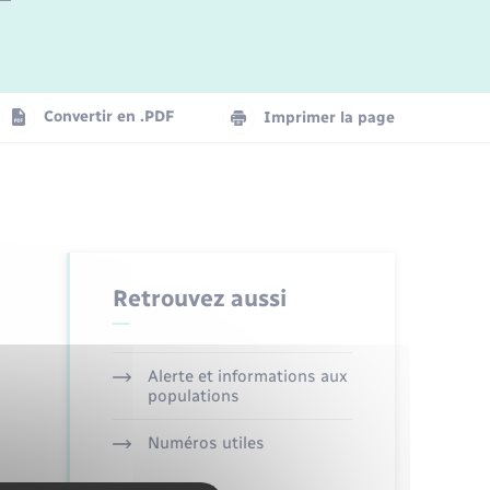
Logement - Urbanisme
La Communauté de communes
Convertir en .PDF
Imprimer la page
Numérique
Seniors
Retrouvez aussi
Alerte et informations aux
populations
Numéros utiles