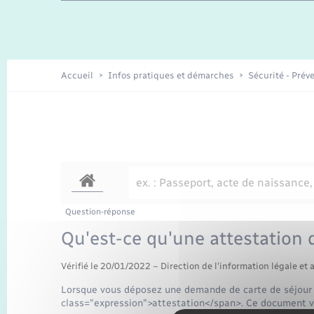
Travaux - Autorisation d’occupation
Enfants – Jeunes
de l’espace public
Recensement
Présentation de la commune
Accueil
Infos pratiques et démarches
Sécurité - Prév
Loisirs
Organisation d’événement
Transports
Question-réponse
Qu'est-ce qu'une attestation 
Vérifié le 20/01/2022 – Direction de l'information légale et 
Lorsque vous déposez une demande de carte de séjour 
class="expression">attestation</span>. Ce document vo