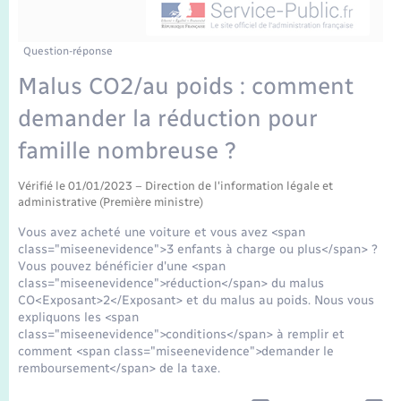
Enfants – Jeunes
Tourisme
Travaux - Autorisation d’occupation de l’espace
public
Transports scolaires
Mariage – PACS
Compétences
Etat-civil - Papiers - Citoyenneté
Question-réponse
Malus CO2/au poids : comment
Parrainage civil
Plan interactif
Logement - Urbanisme
demander la réduction pour
Recensement
Présentation de la commune
famille nombreuse ?
Loisirs
Publications
Vérifié le 01/01/2023 – Direction de l'information légale et
administrative (Première ministre)
Nouvel habitant
Vous avez acheté une voiture et vous avez <span
La Communauté de communes
class="miseenevidence">3 enfants à charge ou plus</span> ?
Numérique
Vous pouvez bénéficier d'une <span
class="miseenevidence">réduction</span> du malus
CO<Exposant>2</Exposant> et du malus au poids. Nous vous
Organisation d’événement
expliquons les <span
class="miseenevidence">conditions</span> à remplir et
comment <span class="miseenevidence">demander le
Sécurité - Prévention
remboursement</span> de la taxe.