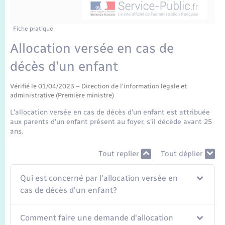
Enfants – Jeunes
Tourisme
Travaux - Autorisation d’occupation de l’espace
public
Transports scolaires
Mariage – PACS
Compétences
Etat-civil - Papiers - Citoyenneté
Fiche pratique
Allocation versée en cas de
Parrainage civil
Plan interactif
Logement - Urbanisme
décès d'un enfant
Recensement
Présentation de la commune
Loisirs
Vérifié le 01/04/2023 – Direction de l'information légale et
administrative (Première ministre)
Publications
L'allocation versée en cas de décès d'un enfant est attribuée
Nouvel habitant
aux parents d'un enfant présent au foyer, s'il décède avant 25
La Communauté de communes
ans.
Numérique
Tout replier
Tout déplier
Organisation d’événement
Qui est concerné par l'allocation versée en
cas de décès d'un enfant?
Sécurité - Prévention
Comment faire une demande d'allocation