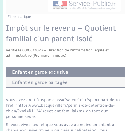
Enfants – Jeunes
Tourisme
Travaux - Autorisation d’occupation de l’espace
public
Transports scolaires
Mariage – PACS
Compétences
Etat-civil - Papiers - Citoyenneté
Fiche pratique
Impôt sur le revenu – Quotient
Parrainage civil
Plan interactif
Logement - Urbanisme
familial d'un parent isolé
Recensement
Présentation de la commune
Loisirs
Vérifié le 08/06/2023 – Direction de l'information légale et
administrative (Première ministre)
Publications
Nouvel habitant
Enfant en garde exclusive
La Communauté de communes
Enfant en garde partagée
Numérique
Organisation d’événement
Vous avez droit à <span class="valeur">1</span> part de <a
href="https://www.bacqueville.fr/permis-de-detention-de-
chien/?xml=R1124">quotient familial</a> en tant que
Sécurité - Prévention
personne seule.
Si vous vivez seul et que vous avez au moins un enfant à
charge exclusive (mineur ou majeur célibataire), vous