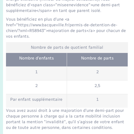
Seniors
bénéficiez d'<span class="miseenevidence">une demi-part
supplémentaire</span> en tant que parent isolé.
Transports
Vous bénéficiez en plus d'une <a
href="https://www.bacqueville.fr/permis-de-detention-de-
chien/?xml=R58943">majoration de parts</a> pour chacun de
Voirie et espace public
vos enfants.
Nombre de parts de quotient familial
Nombre d'enfants
Nombre de parts
1
2
2
2,5
Par enfant supplémentaire
1
Vous avez aussi droit à une majoration d'une demi-part pour
chaque personne à charge qui a la carte mobilité inclusion
portant la mention "invalidité", qu'il s'agisse de votre enfant
ou de toute autre personne, dans certaines conditions.