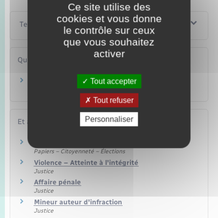
Ce site utilise des
cookies et vous donne
Textes de référence
le contrôle sur ceux
que vous souhaitez
activer
Questions ? Réponses !
Qu'est-ce qu'une interdiction de sortie du
Tout accepter
territoire français pour terrorisme ?
Tout refuser
Personnaliser
Et aussi
Fichiers judiciaires et de police judiciaire
Papiers – Citoyenneté – Élections
Violence – Atteinte à l'intégrité
Justice
Affaire pénale
Justice
Mineur auteur d'infraction
Justice