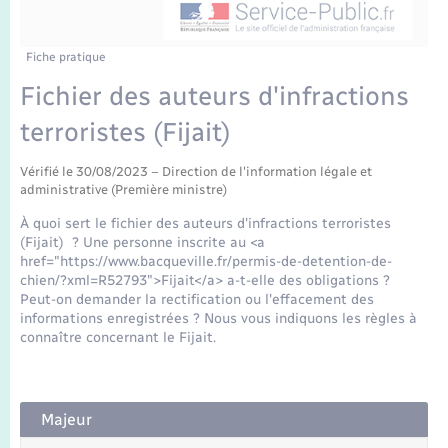
Enfants – Jeunes
Tourisme
Travaux - Autorisation d’occupation de l’espace
public
Transports scolaires
Mariage – PACS
Compétences
Etat-civil - Papiers - Citoyenneté
Fiche pratique
Fichier des auteurs d'infractions
Parrainage civil
Plan interactif
Logement - Urbanisme
terroristes (Fijait)
Recensement
Présentation de la commune
Loisirs
Vérifié le 30/08/2023 – Direction de l'information légale et
administrative (Première ministre)
Publications
À quoi sert le fichier des auteurs d'infractions terroristes
Nouvel habitant
(Fijait) ? Une personne inscrite au <a
La Communauté de communes
href="https://www.bacqueville.fr/permis-de-detention-de-
chien/?xml=R52793">Fijait</a> a-t-elle des obligations ?
Numérique
Peut-on demander la rectification ou l'effacement des
informations enregistrées ? Nous vous indiquons les règles à
connaître concernant le Fijait.
Organisation d’événement
Sécurité - Prévention
Majeur