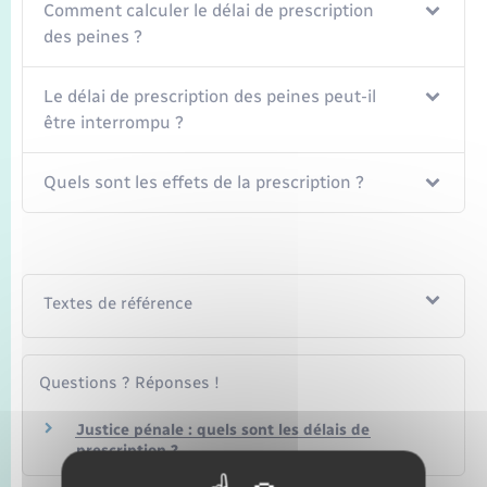
Seniors
Comment calculer le délai de prescription
des peines ?
Transports
Le délai de prescription des peines peut-il
être interrompu ?
Voirie et espace public
Quels sont les effets de la prescription ?
Textes de référence
Questions ? Réponses !
Justice pénale : quels sont les délais de
prescription ?