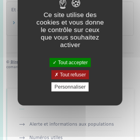
Et aussi
Ce site utilise des
cookies et vous donne
Condamnations et peines
le contrôle sur ceux
Justice
que vous souhaitez
activer
©
Direction de l’information légale et administrative
Tout accepter
comarquage developpé par
baseo.io
Tout refuser
Personnaliser
Retrouvez aussi
Alerte et informations aux populations
Numéros utiles