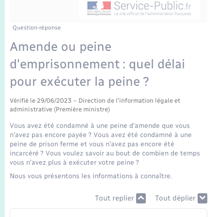
Enfants – Jeunes
Tourisme
Travaux - Autorisation d’occupation de l’espace
public
Transports scolaires
Mariage – PACS
Compétences
Etat-civil - Papiers - Citoyenneté
Question-réponse
Amende ou peine
Parrainage civil
Plan interactif
Logement - Urbanisme
d'emprisonnement : quel délai
Recensement
Présentation de la commune
pour exécuter la peine ?
Loisirs
Publications
Vérifié le 29/06/2023 – Direction de l'information légale et
administrative (Première ministre)
Nouvel habitant
Vous avez été condamné à une peine d'amende que vous
La Communauté de communes
n'avez pas encore payée ? Vous avez été condamné à une
Numérique
peine de prison ferme et vous n'avez pas encore été
incarcéré ? Vous voulez savoir au bout de combien de temps
vous n’avez plus à exécuter votre peine ?
Organisation d’événement
Nous vous présentons les informations à connaître.
Sécurité - Prévention
Tout replier
Tout déplier