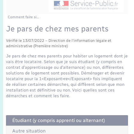
Enfants – Jeunes
Tourisme
Travaux - Autorisation d’occupation de l’espace
public
Transports scolaires
Mariage – PACS
Compétences
Etat-civil - Papiers - Citoyenneté
Comment faire si…
Je pars de chez mes parents
Parrainage civil
Plan interactif
Logement - Urbanisme
Vérifié le 13/07/2022 – Direction de l'information légale et
administrative (Première ministre)
Recensement
Présentation de la commune
Loisirs
Je pars de chez mes parents pour habiter un logement dont je
vais être locataire. Selon que je suis étudiant (y compris en
Publications
contrat d'apprentissage ou d'alternance) ou non, différentes
Nouvel habitant
solutions de logement sont possibles. Déménager et devenir
La Communauté de communes
locataire pour la 1<Exposant>re</Exposant> fois impliquent
Numérique
de réaliser certaines démarches, qui diffèrent selon que mon
installation est définitive ou non. Voici quelles sont ces
démarches et comment les faire.
Organisation d’événement
Sécurité - Prévention
Étudiant (y compris apprenti ou alternant)
Autre situation