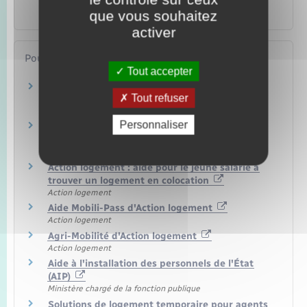
d'immatriculation
que vous souhaitez
Transports – Mobilité
activer
Pour en savoir plus
Tout accepter
Les résidences universitaires
Tout refuser
Ministère chargé de l'enseignement supérieur, de la
recherche et de l'innovation
Personnaliser
Comment se passe l'attribution des logements
en résidence ?
Ministère chargé de l'éducation
Action logement : aide pour le jeune salarié à
trouver un logement en colocation
Action logement
Aide Mobili-Pass d'Action logement
Action logement
Agri-Mobilité d'Action logement
Action logement
Aide à l'installation des personnels de l'État
(AIP)
Ministère chargé de la fonction publique
Solutions de logement temporaire pour agents