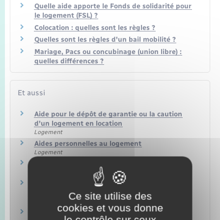
Quelle aide apporte le Fonds de solidarité pour
le logement (FSL) ?
Colocation : quelles sont les règles ?
Quelles sont les règles d'un bail mobilité ?
Mariage, Pacs ou concubinage (union libre) :
quelles différences ?
Et aussi
Aide pour le dépôt de garantie ou la caution
d'un logement en location
Logement
Aides personnelles au logement
Logement
Bourses et aides pour étudiant
Famille – Scolarité
Communications électroniques (téléphone,
internet, télévision)
Ce site utilise des
Argent – Impôts – Consommation
cookies et vous donne
Changer l'adresse sur son certificat
le contrôle sur ceux