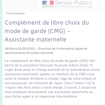
Enfants – Jeunes
Tourisme
Travaux - Autorisation d’occupation de l’espace
public
Transports scolaires
Mariage – PACS
Compétences
Etat-civil - Papiers - Citoyenneté
Fiche pratique
Complément de libre choix du
Parrainage civil
Plan interactif
Logement - Urbanisme
mode de garde (CMG) –
Recensement
Présentation de la commune
Assistante maternelle
Loisirs
Publications
Vérifié le 01/05/2023 – Direction de l'information légale et
administrative (Première ministre)
Nouvel habitant
Le complément de libre choix du mode de garde (CMG) fait
La Communauté de communes
partie de la prestation d'accueil du jeune enfant (Paje). Il
Numérique
s'agit d'une prise en charge partielle de la rémunération d'une
assistante maternelle agréée. Le montant de la CMG varie
selon le nombre d'enfants à charge, l'âge de votre enfant et
Organisation d’événement
vos ressources. Un minimum de <span class="valeur">15 %
</span> des frais reste à votre charge. Il existe 2 situations :
vous employez directement une assistante maternelle ou
Sécurité - Prévention
vous faites appel à un organisme intermédiaire.