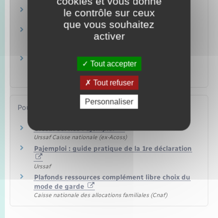
cookies et vous donne
Assistante maternelle
le contrôle sur ceux
Travail – Formation
que vous souhaitez
Complément de libre choix du mode de
activer
garde (CMG) – Garde à domicile
Famille – Scolarité
Complément de libre choix du mode de
Tout accepter
garde (CMG) – Micro-crèche
Famille – Scolarité
Tout refuser
Personnaliser
Pour en savoir plus
Urssaf service Pajemploi
Urssaf Caisse nationale (ex-Acoss)
Pajemploi : guide pratique de la 1re déclaration
Urssaf
Plafonds ressources complément libre choix du
mode de garde
Caisse nationale des allocations familiales (Cnaf)