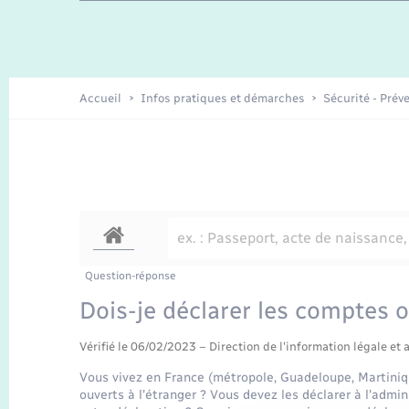
Travaux - Autorisation d’occupation
Enfants – Jeunes
de l’espace public
Recensement
Présentation de la commune
Accueil
Infos pratiques et démarches
Sécurité - Prév
Loisirs
Organisation d’événement
Transports
Question-réponse
Dois-je déclarer les comptes o
Vérifié le 06/02/2023 – Direction de l'information légale et 
Vous vivez en France (métropole, Guadeloupe, Martini
ouverts à l'étranger ? Vous devez les déclarer à l'admi