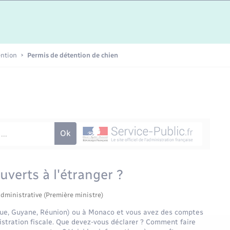
Etat-civil - Papiers -
Citoyenneté
Publications
ention
Permis de détention de chien
Nouvel habitant
Sécurité - Prévention
Voirie et espace public
uverts à l'étranger ?
administrative (Première ministre)
que, Guyane, Réunion) ou à Monaco et vous avez des comptes
nistration fiscale. Que devez-vous déclarer ? Comment faire