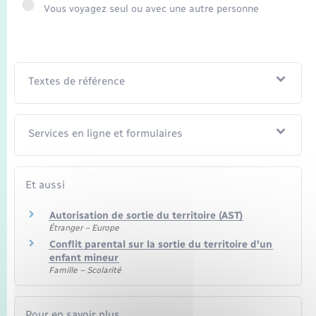
Seniors
Vous voyagez seul ou avec une autre personne
Transports
Textes de référence
Voirie et espace public
Services en ligne et formulaires
Et aussi
Autorisation de sortie du territoire (AST)
Étranger – Europe
Conflit parental sur la sortie du territoire d'un
enfant mineur
Famille – Scolarité
Pour en savoir plus