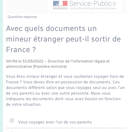
Enfants – Jeunes
Tourisme
Travaux - Autorisation d’occupation de l’espace
public
Transports scolaires
Mariage – PACS
Compétences
Etat-civil - Papiers - Citoyenneté
Question-réponse
Avec quels documents un
Parrainage civil
Plan interactif
Logement - Urbanisme
mineur étranger peut-il sortir de
Recensement
Présentation de la commune
France ?
Loisirs
Publications
Vérifié le 31/05/2022 – Direction de l'information légale et
administrative (Première ministre)
Nouvel habitant
Vous êtes mineur étranger et vous souhaitez voyager hors de
La Communauté de communes
France ? Vous devez être en possession de documents. Ces
Numérique
documents diffèrent selon que vous voyagez seul ou avec l'un
de vos parents ou avec une autre personne. Nous vous
indiquons les documents dont vous avez besoin en fonction
Organisation d’événement
de votre situation.
Sécurité - Prévention
Vous voyagez avec l'un de vos parents