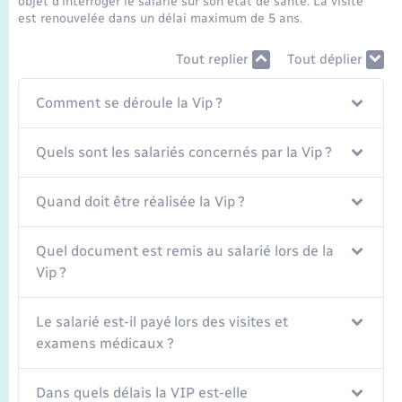
objet d'interroger le salarié sur son état de santé. La visite
Seniors
est renouvelée dans un délai maximum de 5 ans.
Transports
Tout replier
Tout déplier
Comment se déroule la Vip ?
Voirie et espace public
Quels sont les salariés concernés par la Vip ?
Quand doit être réalisée la Vip ?
Quel document est remis au salarié lors de la
Vip ?
Le salarié est-il payé lors des visites et
examens médicaux ?
Dans quels délais la VIP est-elle