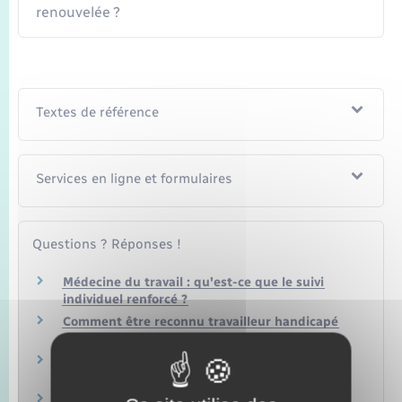
renouvelée ?
Textes de référence
Services en ligne et formulaires
Questions ? Réponses !
Médecine du travail : qu'est-ce que le suivi
individuel renforcé ?
Comment être reconnu travailleur handicapé
(RQTH) ?
Un salarié peut-il être dispensé de la visite
médicale d'embauche ?
Un salarié saisonnier est-il suivi par la