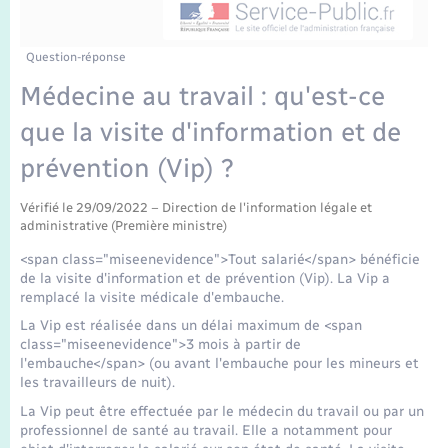
Enfants – Jeunes
Tourisme
Travaux - Autorisation d’occupation de l’espace
public
Transports scolaires
Mariage – PACS
Compétences
Etat-civil - Papiers - Citoyenneté
Question-réponse
Médecine au travail : qu'est-ce
Parrainage civil
Plan interactif
Logement - Urbanisme
que la visite d'information et de
Recensement
Présentation de la commune
prévention (Vip) ?
Loisirs
Publications
Vérifié le 29/09/2022 – Direction de l'information légale et
administrative (Première ministre)
Nouvel habitant
<span class="miseenevidence">Tout salarié</span> bénéficie
La Communauté de communes
de la visite d'information et de prévention (Vip). La Vip a
Numérique
remplacé la visite médicale d'embauche.
La Vip est réalisée dans un délai maximum de <span
Organisation d’événement
class="miseenevidence">3 mois à partir de
l'embauche</span> (ou avant l'embauche pour les mineurs et
les travailleurs de nuit).
Sécurité - Prévention
La Vip peut être effectuée par le médecin du travail ou par un
professionnel de santé au travail. Elle a notamment pour