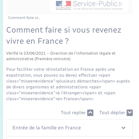
Enfants – Jeunes
Tourisme
Travaux - Autorisation d’occupation de l’espace
public
Transports scolaires
Mariage – PACS
Compétences
Etat-civil - Papiers - Citoyenneté
Comment faire si…
Comment faire si vous revenez
Parrainage civil
Plan interactif
Logement - Urbanisme
vivre en France ?
Recensement
Présentation de la commune
Loisirs
Vérifié le 23/06/2021 – Direction de l'information légale et
administrative (Première ministre)
Publications
Pour faciliter votre réinstallation en France après une
Nouvel habitant
expatriation, vous pouvez ou devez effectuer <span
La Communauté de communes
class="miseenevidence">plusieurs démarches</span> auprès
de divers organismes et administrations <span
Numérique
class="miseenevidence">à l'étranger</span> et <span
class="miseenevidence">en France</span>.
Organisation d’événement
Tout replier
Tout déplier
Sécurité - Prévention
Entrée de la famille en France