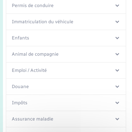
Seniors
Permis de conduire
Transports
Immatriculation du véhicule
Voirie et espace public
Enfants
Animal de compagnie
Emploi / Activité
Douane
Impôts
Assurance maladie