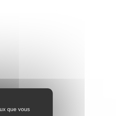
Demander à la <a
href="https://www.bacqueville.fr/permis-
de-detention-de-chien/?
xml=R24582">Caf</a> (ou la <a
href="https://www.bacqueville.fr/permis-
de-detention-de-chien/?
xml=R24583">MSA</a> si vous
dépendez du régime agricole)
ceux que vous