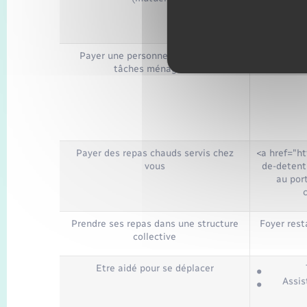
xml=F10
Payer une personne pour faire les
<a href="ht
tâches ménagères
de-detent
Payer des repas chauds servis chez
<a href="ht
vous
de-detent
au por
Prendre ses repas dans une structure
Foyer rest
collective
Etre aidé pour se déplacer
Assis