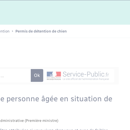
Etat-civil - Papiers -
Citoyenneté
Publications
ention
Permis de détention de chien
Nouvel habitant
Sécurité - Prévention
Voirie et espace public
ne personne âgée en situation de
administrative (Première ministre)