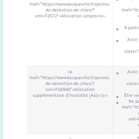
href="https://www.bacqueville.fr/permis-
de-detention-de-chien/?
href="ht
xml=F2572">Allocation simple</a>
À parti
Avoir
class=
<a
Avoir
href="https://www.bacqueville.fr/permis-
de-detention-de-chien/?
class
xml=F16940">Allocation
supplémentaire d'invalidité (Asi)</a>
Être re
Ne pa
href="ht
xml=F