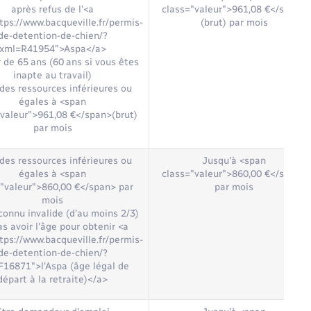
après refus de l'<a
class="valeur">961,08 €</span>
tps://www.bacqueville.fr/permis-
(brut) par mois
de-detention-de-chien/?
xml=R41954">Aspa</a>
r de 65 ans (60 ans si vous êtes
inapte au travail)
 des ressources inférieures ou
égales à <span
"valeur">961,08 €</span>(brut)
par mois
 des ressources inférieures ou
Jusqu'à <span
égales à <span
class="valeur">860,00 €</span>
="valeur">860,00 €</span> par
par mois
mois
connu invalide (d'au moins 2/3)
s avoir l'âge pour obtenir <a
tps://www.bacqueville.fr/permis-
de-detention-de-chien/?
16871">l'Aspa (âge légal de
départ à la retraite)</a>