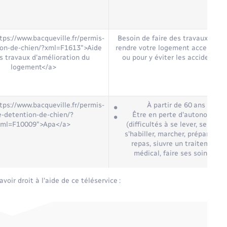
tps://www.bacqueville.fr/permis-
Besoin de faire des travaux pour
ion-de-chien/?xml=F1613">Aide
rendre votre logement accessible
s travaux d'amélioration du
ou pour y éviter les accidents
logement</a>
tps://www.bacqueville.fr/permis-
À partir de 60 ans
e-detention-de-chien/?
Être en perte d'autonomie
xml=F10009">Apa</a>
(difficultés à se lever, se laver,
s'habiller, marcher, préparer les
repas, siuvre un traitement
médical, faire ses soins…)
ir droit à l'aide de ce téléservice :