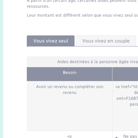
À partir d'un certain âge, certaines aides peuvent vous 
ressources.
Leur montant est différent selon que vous vivez seul o
Vous vivez seul
Vous vivez en couple
Aides destinées à la personne âgée viva
Besoin
Avoir un revenu ou compléter son
<a href="ht
revenu
d
xml=F16871
per
<a
Ne pas 