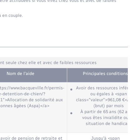
être attribuées si vous vivez chez vous et avec de faibles
u en couple.
nt seule chez elle et avec de faibles ressources
Nom de l'aide
Principales conditions
tps://www.bacqueville.fr/permis-
Avoir des ressources inférieure
e-detention-de-chien/?
ou égales à <span
">Allocation de solidarité aux
class="valeur">961,08 €</span
sonnes âgées (Aspa)</a>
(brut) par mois
À partir de 65 ans (62 ans si
vous êtes invalidite ou en
situation de handicap)
avoir de pension de retraite et
Jusqu'à <span