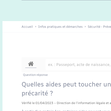
Travaux - Autorisation d’occupation
Enfants – Jeunes
de l’espace public
Recensement
Présentation de la commune
Accueil
Infos pratiques et démarches
Sécurité - Prév
Loisirs
Organisation d’événement
Transports
Question-réponse
Quelles aides peut toucher u
précarité ?
Vérifié le 01/04/2023 – Direction de l'information légale et 