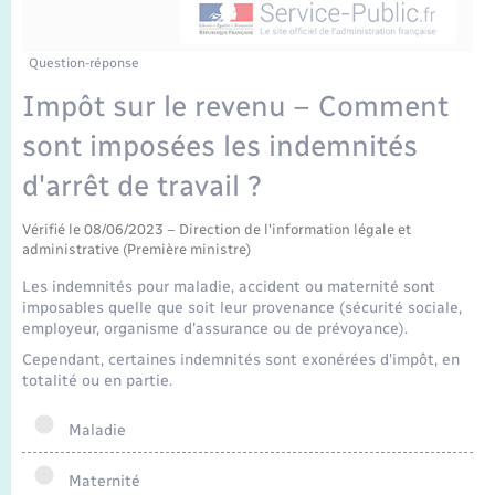
Enfants – Jeunes
Tourisme
Travaux - Autorisation d’occupation de l’espace
public
Transports scolaires
Mariage – PACS
Compétences
Etat-civil - Papiers - Citoyenneté
Question-réponse
Impôt sur le revenu – Comment
Parrainage civil
Plan interactif
Logement - Urbanisme
sont imposées les indemnités
Recensement
Présentation de la commune
d'arrêt de travail ?
Loisirs
Publications
Vérifié le 08/06/2023 – Direction de l'information légale et
administrative (Première ministre)
Nouvel habitant
Les indemnités pour maladie, accident ou maternité sont
La Communauté de communes
imposables quelle que soit leur provenance (sécurité sociale,
Numérique
employeur, organisme d'assurance ou de prévoyance).
Cependant, certaines indemnités sont exonérées d'impôt, en
Organisation d’événement
totalité ou en partie.
Maladie
Sécurité - Prévention
Maternité