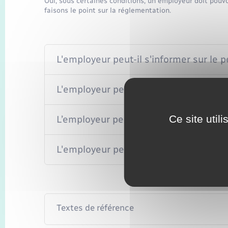
Oui, sous certaines conditions, un employeur doit pouvoi
faisons le point sur la réglementation.
L'employeur peut-il s'informer sur le
L'employeur peut-il s'informer sur le 
Ce site util
L’employeur peut-il demander de consul
L'employeur peut-il demander le nombr
Textes de référence