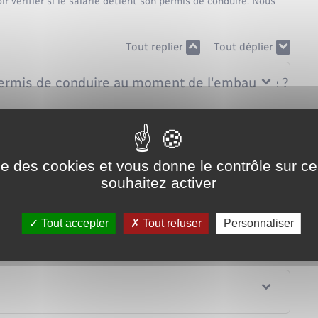
r vérifier si le salarié détient son permis de conduire. Nous
Tout replier
Tout déplier
 permis de conduire au moment de l'embauche ?
permis de conduire en cours de contrat ?
ise des cookies et vous donne le contrôle sur 
ter l’original du permis de conduire ?
souhaitez activer
e de points détenus sur le permis de conduire ?
Tout accepter
Tout refuser
Personnaliser