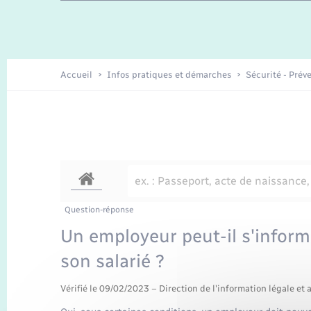
Travaux - Autorisation d’occupation
Enfants – Jeunes
de l’espace public
Recensement
Présentation de la commune
Accueil
Infos pratiques et démarches
Sécurité - Prév
Loisirs
Organisation d’événement
Transports
Question-réponse
Un employeur peut-il s'inform
son salarié ?
Vérifié le 09/02/2023 – Direction de l'information légale et 