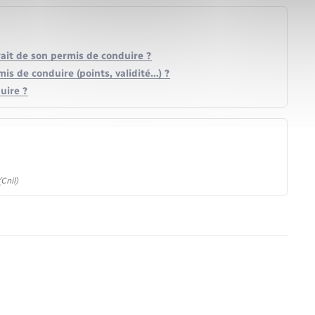
trait de son permis de conduire ?
is de conduire (points, validité…) ?
uire ?
Cnil)