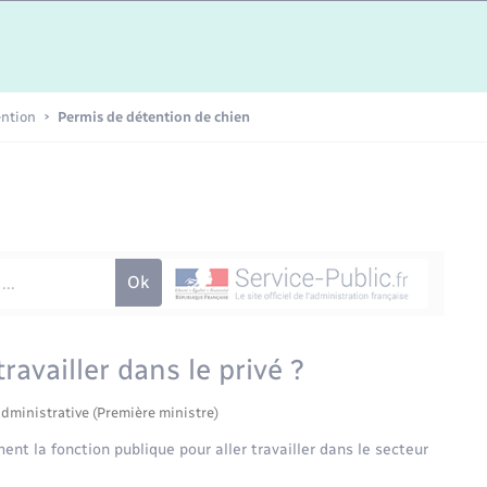
Etat-civil - Papiers -
Citoyenneté
Publications
ention
Permis de détention de chien
Nouvel habitant
Sécurité - Prévention
Voirie et espace public
ravailler dans le privé ?
administrative (Première ministre)
nt la fonction publique pour aller travailler dans le secteur