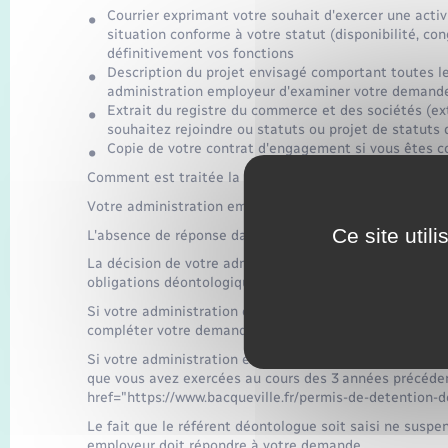
Courrier exprimant votre souhait d'exercer une acti
situation conforme à votre statut (disponibilité, c
définitivement vos fonctions
Description du projet envisagé comportant toutes le
administration employeur d'examiner votre demand
Extrait du registre du commerce et des sociétés (ex
souhaitez rejoindre ou statuts ou projet de statuts 
Copie de votre contrat d'engagement si vous êtes c
Comment est traitée la demande ?
Votre administration employeur vous répond dans les 2
Ce site util
L'absence de réponse dans ce délai vaut refus.
La décision de votre administration employeur peut com
obligations déontologiques et le fonctionnement norma
Si votre administration employeur estime ne pas dispose
compléter votre demande dans un délai maximum de 15
Si votre administration employeur a un doute sérieux sur
que vous avez exercées au cours des 3 années précédente
href="https://www.bacqueville.fr/permis-de-detention-
Le fait que le référent déontologue soit saisi ne suspe
employeur doit répondre à votre demande.