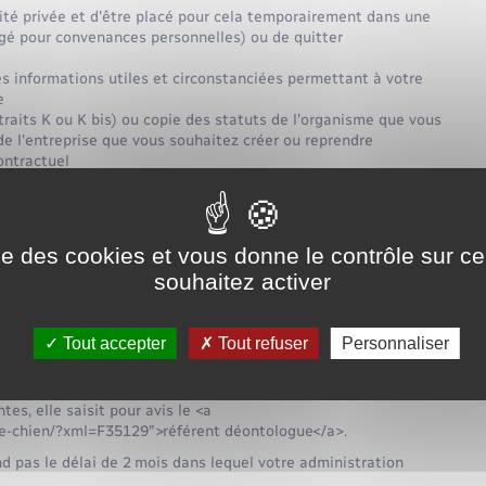
vité privée et d'être placé pour cela temporairement dans une
ongé pour convenances personnelles) ou de quitter
s informations utiles et circonstanciées permettant à votre
e
traits K ou K bis) ou copie des statuts de l'organisme que vous
de l'entreprise que vous souhaitez créer ou reprendre
ontractuel
 mois.
ise des cookies et vous donne le contrôle sur 
souhaitez activer
porter des réserves visant à assurer votre respect des
l du service.
r de toutes les informations nécessaires, elle vous invite à
Tout accepter
Tout refuser
Personnaliser
 jours.
 la compatibilité de votre projet d'activité avec les fonctions
s, elle saisit pour avis le <a
de-chien/?xml=F35129">référent déontologue</a>.
nd pas le délai de 2 mois dans lequel votre administration