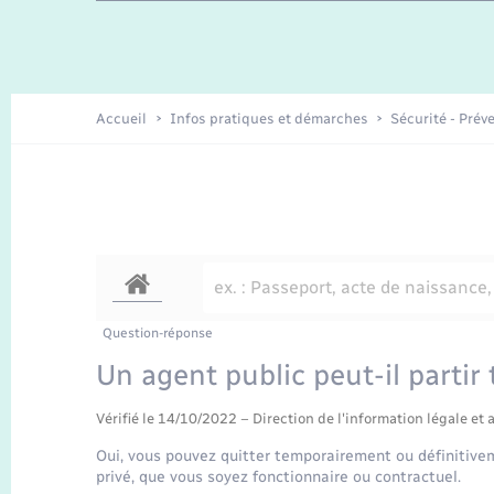
Travaux - Autorisation d’occupation
Enfants – Jeunes
de l’espace public
Recensement
Présentation de la commune
Accueil
Infos pratiques et démarches
Sécurité - Prév
Loisirs
Organisation d’événement
Transports
Question-réponse
Un agent public peut-il partir t
Vérifié le 14/10/2022 – Direction de l'information légale et 
Oui, vous pouvez quitter temporairement ou définitiveme
privé, que vous soyez fonctionnaire ou contractuel.