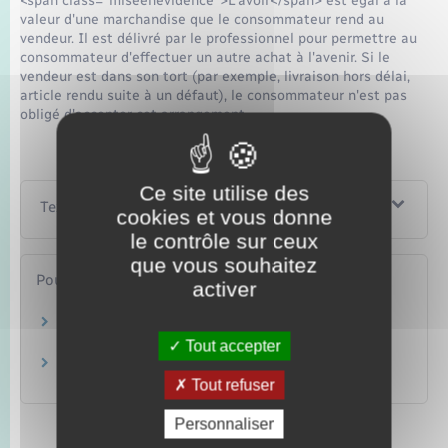
<span class="miseenevidence">L'avoir</span> est égal à la
valeur d'une marchandise que le consommateur rend au
vendeur. Il est délivré par le professionnel pour permettre au
consommateur d'effectuer un autre achat à l'avenir. Si le
vendeur est dans son tort (par exemple, livraison hors délai,
article rendu suite à un défaut), le consommateur n'est pas
obligé d'accepter cet arrangement.
Ce site utilise des
Textes de référence
cookies et vous donne
le contrôle sur ceux
que vous souhaitez
Pour en savoir plus
activer
Acompte, arrhes, avoir
Ministère chargé de l'économie
Tout accepter
Arrhes, acompte et avoir
Institut national de la consommation (INC)
Tout refuser
Personnaliser