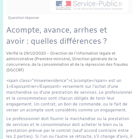
Enfants – Jeunes
Tourisme
Travaux - Autorisation d’occupation de l’espace
public
Transports scolaires
Mariage – PACS
Compétences
Etat-civil - Papiers - Citoyenneté
Question-réponse
Acompte, avance, arrhes et
Parrainage civil
Plan interactif
Logement - Urbanisme
avoir : quelles différences ?
Recensement
Présentation de la commune
Loisirs
Vérifié le 29/10/2020 – Direction de l'information légale et
administrative (Première ministre), Direction générale de la
Publications
concurrence, de la consommation et de la répression des fraudes
(DGCCRF)
Nouvel habitant
<span class="miseenevidence">L'acompte</span> est un
La Communauté de communes
1<Exposant>er</Exposant> versement sur l'achat d'une
Numérique
marchandise ou d'une prestation de services. Le professionnel
et le consommateur sont chacun obligés de tenir leur
engagement. Un contrat, un bon de commande, ou le fait de
Organisation d’événement
verser un acompte sont considérés comme un engagement.
Le professionnel doit fournir la marchandise ou la prestation
Sécurité - Prévention
de services et le consommateur doit acheter le bien ou la
prestation prévue par le contrat (sauf accord contraire entre
les 2 parties). Si l'un ou l'autre se rétracte, s'il change d'avis, il