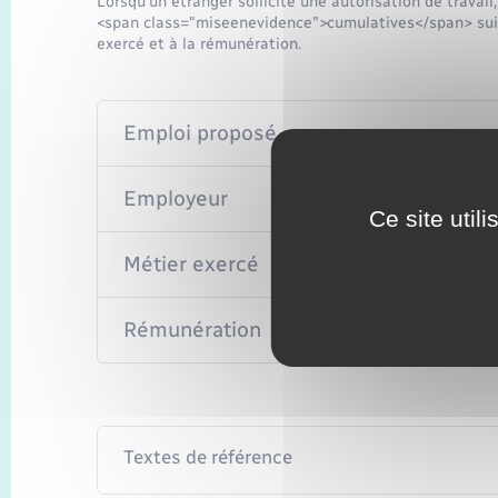
Lorsqu'un étranger sollicite une autorisation de travail
<span class="miseenevidence">cumulatives</span> suiva
exercé et à la rémunération.
Emploi proposé
Employeur
Ce site util
Métier exercé
Rémunération
Textes de référence