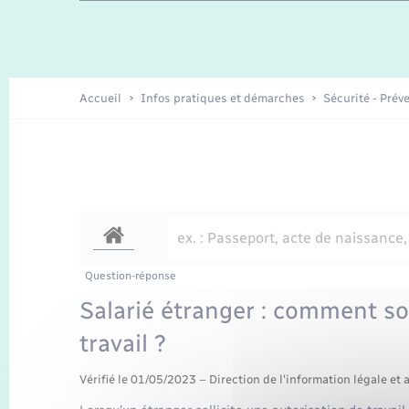
Travaux - Autorisation d’occupation
Enfants – Jeunes
de l’espace public
Recensement
Présentation de la commune
Accueil
Infos pratiques et démarches
Sécurité - Prév
Loisirs
Organisation d’événement
Transports
Question-réponse
Salarié étranger : comment son
travail ?
Vérifié le 01/05/2023 – Direction de l'information légale et 