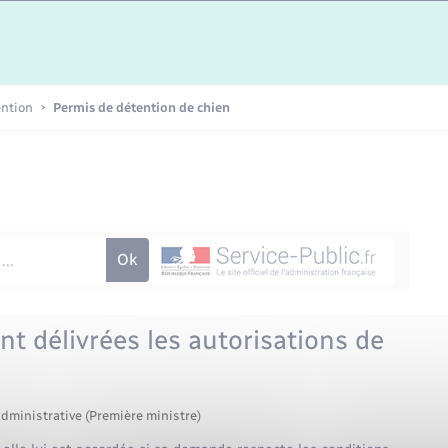
Etat-civil - Papiers -
Citoyenneté
Publications
ention
Permis de détention de chien
Nouvel habitant
Sécurité - Prévention
Voirie et espace public
t délivrées les autorisations de
administrative (Première ministre)