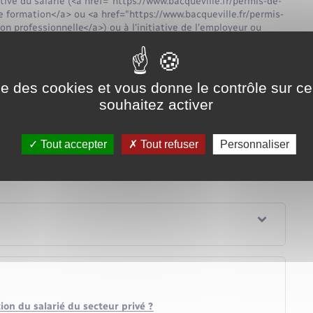
ative du salarié (<a href="https://www.bacqueville.fr/permis-de-
formation</a> ou <a href="https://www.bacqueville.fr/permis-
 professionnelle</a>) ou à l'initiative de l'employeur ou
://www.bacqueville.fr/permis-de-detention-de-chien/?
 (Pro-A)</a>.
ise des cookies et vous donne le contrôle sur 
souhaitez activer
Tout accepter
Tout refuser
Personnaliser
tion du salarié du secteur privé ?