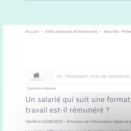
Travaux - Autorisation d’occupation
Enfants – Jeunes
de l’espace public
Recensement
Présentation de la commune
Accueil
Infos pratiques et démarches
Sécurité - Prév
Loisirs
Organisation d’événement
Transports
Question-réponse
Un salarié qui suit une forma
travail est-il rémunéré ?
Vérifié le 21/06/2023 – Direction de l'information légale et 