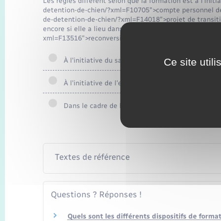
Les règles diffèrent selon que la formation est à l'initi
detention-de-chien/?xml=F10705">compte personnel de 
de-detention-de-chien/?xml=F14018">projet de transition
encore si elle a lieu dans le cadre de la <a href="https
xml=F13516">reconversion ou promotion par alternance
À l'initiative du salarié
Ce site util
À l'initiative de l'employeur
Dans le cadre de la Pro-A
Textes de référence
Questions ? Réponses !
Quels sont les différents dispositifs de forma