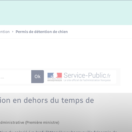
Etat-civil - Papiers -
Citoyenneté
Publications
ention
Permis de détention de chien
Nouvel habitant
Sécurité - Prévention
Voirie et espace public
tion en dehors du temps de
administrative (Première ministre)