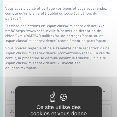
Vous avez divorcé et partagé vos biens et vous vous rendez
compte qu'un bien a été oublié ou sous-évalué lors du
partage ?
Il existe des actions en <span class="miseenevidence"><a
href="https://www.bacqueville.fr/permis-de-detention-de-
chien/?xml=R64354">nullité</a> de partage</span> ou en
<span class="miseenevidence">complément de part</span>.
Vous pouvez régler le litige à l'amiable par la rédaction d'une
<span class="miseenevidence">convention</span>. En cas de
conflit, la procédure se déroule devant le tribunal judiciaire.
<span class="miseenevidence">L'avocat est
obligatoire</span>.
Textes de référence
Ce site utilise des
Questions ? Réponses !
cookies et vous donne