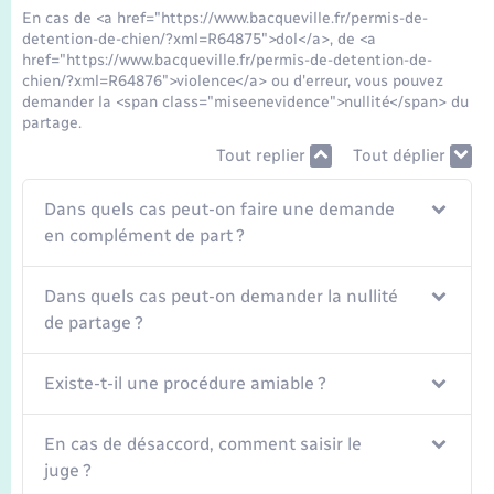
Seniors
En cas de <a href="https://www.bacqueville.fr/permis-de-
detention-de-chien/?xml=R64875">dol</a>, de <a
href="https://www.bacqueville.fr/permis-de-detention-de-
Transports
chien/?xml=R64876">violence</a> ou d'erreur, vous pouvez
demander la <span class="miseenevidence">nullité</span> du
partage.
Voirie et espace public
Tout replier
Tout déplier
Dans quels cas peut-on faire une demande
en complément de part ?
Dans quels cas peut-on demander la nullité
de partage ?
Existe-t-il une procédure amiable ?
En cas de désaccord, comment saisir le
juge ?