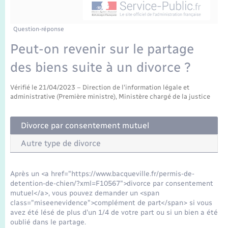
Enfants – Jeunes
Tourisme
Travaux - Autorisation d’occupation de l’espace
public
Transports scolaires
Mariage – PACS
Compétences
Etat-civil - Papiers - Citoyenneté
Question-réponse
Peut-on revenir sur le partage
Parrainage civil
Plan interactif
Logement - Urbanisme
des biens suite à un divorce ?
Recensement
Présentation de la commune
Loisirs
Vérifié le 21/04/2023 – Direction de l'information légale et
administrative (Première ministre), Ministère chargé de la justice
Publications
Nouvel habitant
Divorce par consentement mutuel
La Communauté de communes
Autre type de divorce
Numérique
Organisation d’événement
Après un <a href="https://www.bacqueville.fr/permis-de-
detention-de-chien/?xml=F10567">divorce par consentement
mutuel</a>, vous pouvez demander un <span
Sécurité - Prévention
class="miseenevidence">complément de part</span> si vous
avez été lésé de plus d'un 1/4 de votre part ou si un bien a été
oublié dans le partage.