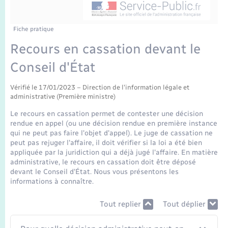
Enfants – Jeunes
Tourisme
Travaux - Autorisation d’occupation de l’espace
public
Transports scolaires
Mariage – PACS
Compétences
Etat-civil - Papiers - Citoyenneté
Fiche pratique
Recours en cassation devant le
Parrainage civil
Plan interactif
Logement - Urbanisme
Conseil d'État
Recensement
Présentation de la commune
Loisirs
Vérifié le 17/01/2023 – Direction de l'information légale et
administrative (Première ministre)
Publications
Le recours en cassation permet de contester une décision
Nouvel habitant
rendue en appel (ou une décision rendue en première instance
La Communauté de communes
qui ne peut pas faire l'objet d'appel). Le juge de cassation ne
peut pas rejuger l'affaire, il doit vérifier si la loi a été bien
Numérique
appliquée par la juridiction qui a déjà jugé l'affaire. En matière
administrative, le recours en cassation doit être déposé
devant le Conseil d'État. Nous vous présentons les
Organisation d’événement
informations à connaître.
Sécurité - Prévention
Tout replier
Tout déplier