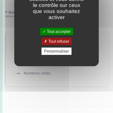
le contrôle sur ceux
que vous souhaitez
©
Direction de l’information légale et administrative
activer
comarquage developpé par
baseo.io
Tout accepter
Tout refuser
Retrouvez aussi
Personnaliser
Alerte et informations aux populations
Numéros utiles