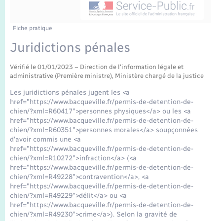
Enfants – Jeunes
Tourisme
Travaux - Autorisation d’occupation de l’espace
public
Transports scolaires
Mariage – PACS
Compétences
Etat-civil - Papiers - Citoyenneté
Fiche pratique
Juridictions pénales
Parrainage civil
Plan interactif
Logement - Urbanisme
Vérifié le 01/01/2023 – Direction de l'information légale et
administrative (Première ministre), Ministère chargé de la justice
Recensement
Présentation de la commune
Loisirs
Les juridictions pénales jugent les <a
href="https://www.bacqueville.fr/permis-de-detention-de-
Publications
chien/?xml=R60417">personnes physiques</a> ou les <a
Nouvel habitant
href="https://www.bacqueville.fr/permis-de-detention-de-
La Communauté de communes
chien/?xml=R60351">personnes morales</a> soupçonnées
Numérique
d'avoir commis une <a
href="https://www.bacqueville.fr/permis-de-detention-de-
chien/?xml=R10272">infraction</a> (<a
Organisation d’événement
href="https://www.bacqueville.fr/permis-de-detention-de-
chien/?xml=R49228">contravention</a>, <a
href="https://www.bacqueville.fr/permis-de-detention-de-
Sécurité - Prévention
chien/?xml=R49229">délit</a> ou <a
href="https://www.bacqueville.fr/permis-de-detention-de-
chien/?xml=R49230">crime</a>). Selon la gravité de