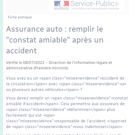
Enfants – Jeunes
Tourisme
Travaux - Autorisation d’occupation de l’espace
public
Transports scolaires
Mariage – PACS
Compétences
Etat-civil - Papiers - Citoyenneté
Fiche pratique
Assurance auto : remplir le
Parrainage civil
Plan interactif
Logement - Urbanisme
"constat amiable" après un
Recensement
Présentation de la commune
accident
Loisirs
Publications
Vérifié le 08/07/2022 – Direction de l'information légale et
administrative (Première ministre)
Nouvel habitant
Vous avez eu un <span class="miseenevidence">accident de
La Communauté de communes
la circulation</span> avec <span class="miseenevidence">un
Numérique
ou plusieurs autres véhicules</span> ?
Vous devez remplir un <span class="miseenevidence">constat
Organisation d’événement
amiable d'accident</span>. Cela permettra aux assureurs de
<span class="miseenevidence">déterminer</span> plus
facilement qui est <span
Sécurité - Prévention
class="miseenevidence">responsable de l'accident </span>et
de <span class="miseenevidence">vous indemniser</span>.