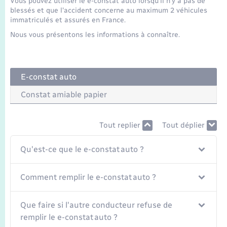
Vous pouvez utiliser le e-constat auto lorsqu'il n'y a pas de
Seniors
blessés et que l'accident concerne au maximum 2 véhicules
immatriculés et assurés en France.
Transports
Nous vous présentons les informations à connaître.
Voirie et espace public
E-constat auto
Constat amiable papier
Tout replier
Tout déplier
Qu'est-ce que le e-constat auto ?
Comment remplir le e-constat auto ?
Que faire si l'autre conducteur refuse de
remplir le e-constat auto ?