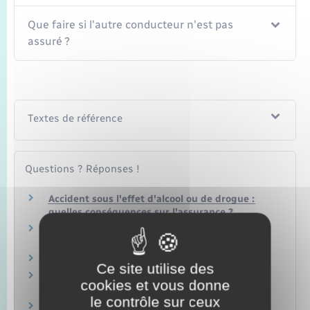
Que faire si l'autre conducteur n'est pas
assuré ?
Textes de référence
Questions ? Réponses !
Accident sous l'effet d'alcool ou de drogue :
quelles conséquences sur l'assurance ?
Est-on assuré quand on utilise son véhicule
personnel pour le travail ?
Épave : que devient la voiture accidentée ?
Ce site utilise des
Voyage à l'étranger : est-on couvert par
cookies et vous donne
l'assurance auto ?
le contrôle sur ceux
Êtes-vous couvert par votre assurance si vous