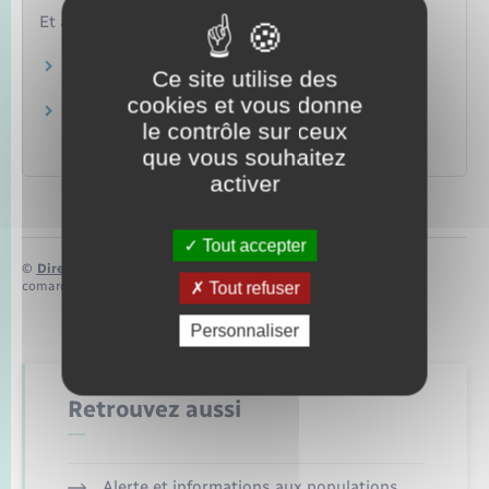
Et aussi
Budget et charges de copropriété
Ce site utilise des
Logement
cookies et vous donne
Charges à payer par le locataire (charges
le contrôle sur ceux
« locatives ou récupérables)
que vous souhaitez
Logement
activer
Tout accepter
©
Direction de l’information légale et administrative
Tout refuser
comarquage developpé par
baseo.io
Personnaliser
Retrouvez aussi
Alerte et informations aux populations