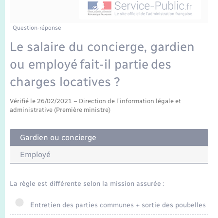
Enfants – Jeunes
Tourisme
Travaux - Autorisation d’occupation de l’espace
public
Transports scolaires
Mariage – PACS
Compétences
Etat-civil - Papiers - Citoyenneté
Question-réponse
Le salaire du concierge, gardien
Parrainage civil
Plan interactif
Logement - Urbanisme
ou employé fait-il partie des
Recensement
Présentation de la commune
charges locatives ?
Loisirs
Publications
Vérifié le 26/02/2021 – Direction de l'information légale et
administrative (Première ministre)
Nouvel habitant
La Communauté de communes
Numérique
Gardien ou concierge
Employé
Organisation d’événement
La règle est différente selon la mission assurée :
Sécurité - Prévention
Entretien des parties communes + sortie des poubelles