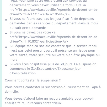
l'Apa. Pour faire cette déclaration aux services du
Seniors
département, vous devez utiliser le formulaire <a
href="https://www.bacqueville.fr/permis-de-detention-de-
chien/?xml=R1331">cerfa n°10544</a>.
Transports
Si vous ne fournissez pas les justificatifs de dépenses
demandés par les services du département, dans le mois
qui suit cette demande
Voirie et espace public
Si vous ne payez pas votre <a
href="https://www.bacqueville.fr/permis-de-detention-de-
chien/?xml=F1802">participation</a>
Si l'équipe médico-sociale constate que le service rendu
n'est pas celui prescrit ou qu'il présente un risque pour
votre santé, votre sécurité ou votre bien-être physique ou
moral
Si vous êtes hospitalisé plus de 30 jours. La suspension
commence le 31<Exposant>e</Exposant> jour
d'hospitalisation.
Comment contester la suspension ?
Vous pouvez contester la suspension du versement de l'Apa à
domicile.
Vous devez d'abord faire un recours amiable pour pouvoir
ensuite faire un recours contentieux.