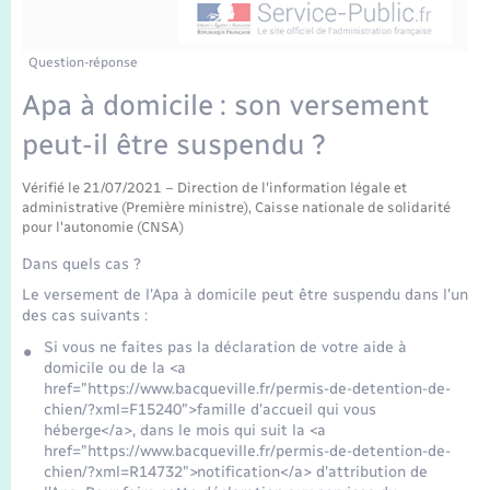
Enfants – Jeunes
Tourisme
Travaux - Autorisation d’occupation de l’espace
public
Transports scolaires
Mariage – PACS
Compétences
Etat-civil - Papiers - Citoyenneté
Question-réponse
Apa à domicile : son versement
Parrainage civil
Plan interactif
Logement - Urbanisme
peut-il être suspendu ?
Recensement
Présentation de la commune
Loisirs
Vérifié le 21/07/2021 – Direction de l'information légale et
administrative (Première ministre), Caisse nationale de solidarité
Publications
pour l'autonomie (CNSA)
Nouvel habitant
Dans quels cas ?
La Communauté de communes
Le versement de l'Apa à domicile peut être suspendu dans l'un
Numérique
des cas suivants :
Si vous ne faites pas la déclaration de votre aide à
domicile ou de la <a
Organisation d’événement
href="https://www.bacqueville.fr/permis-de-detention-de-
chien/?xml=F15240">famille d'accueil qui vous
héberge</a>, dans le mois qui suit la <a
Sécurité - Prévention
href="https://www.bacqueville.fr/permis-de-detention-de-
chien/?xml=R14732">notification</a> d'attribution de