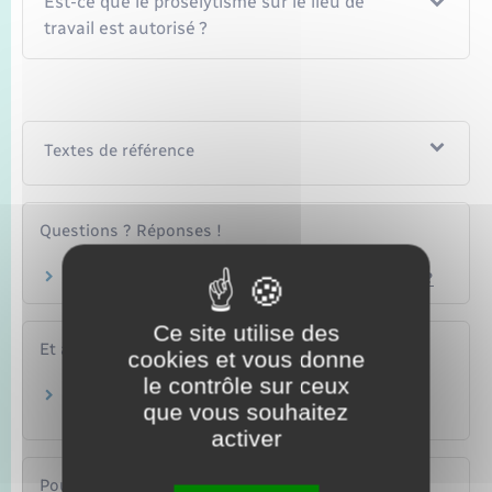
Est-ce que le prosélytisme sur le lieu de
travail est autorisé ?
Textes de référence
Questions ? Réponses !
Peut-on cacher son visage dans un lieu public ?
Ce site utilise des
Et aussi
cookies et vous donne
le contrôle sur ceux
Discrimination au travail
que vous souhaitez
Justice
activer
Pour en savoir plus