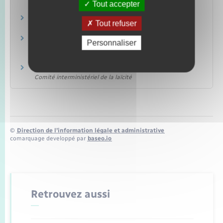
Tout accepter
La gestion des faits religieux en entreprise
Tout refuser
Observatoire de la laïcité
Guide pratique du fait religieux dans les
Personnaliser
entreprises privées (candidat/salarié)
Ministère chargé du travail
Comprendre la laïcité
Comité interministériel de la laïcité
©
Direction de l’information légale et administrative
comarquage developpé par
baseo.io
Retrouvez aussi