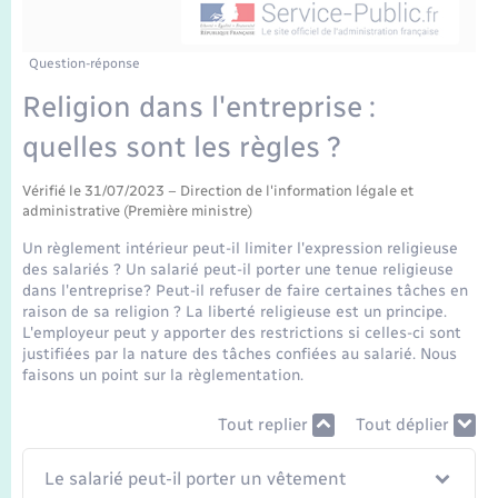
Enfants – Jeunes
Tourisme
Travaux - Autorisation d’occupation de l’espace
public
Transports scolaires
Mariage – PACS
Compétences
Etat-civil - Papiers - Citoyenneté
Question-réponse
Religion dans l'entreprise :
Parrainage civil
Plan interactif
Logement - Urbanisme
quelles sont les règles ?
Recensement
Présentation de la commune
Loisirs
Vérifié le 31/07/2023 – Direction de l'information légale et
administrative (Première ministre)
Publications
Un règlement intérieur peut-il limiter l'expression religieuse
Nouvel habitant
des salariés ? Un salarié peut-il porter une tenue religieuse
La Communauté de communes
dans l'entreprise? Peut-il refuser de faire certaines tâches en
raison de sa religion ? La liberté religieuse est un principe.
Numérique
L'employeur peut y apporter des restrictions si celles-ci sont
justifiées par la nature des tâches confiées au salarié. Nous
faisons un point sur la règlementation.
Organisation d’événement
Tout replier
Tout déplier
Sécurité - Prévention
Le salarié peut-il porter un vêtement