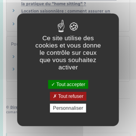
la pratique du "home sitting" ?
Location saisonnière : comment assurer un
meublé de tourisme ?
Doit-on assurer son animal de compagnie ?
Ce site utilise des
Pour en savoir plus
cookies et vous donne
le contrôle sur ceux
L'assurance multirisques habitation
que vous souhaitez
Institut national de la consommation (INC)
activer
Site Visale.fr
Action logement
Tout accepter
Tout refuser
©
Direction de l’information légale et administrative
Personnaliser
comarquage developpé par
baseo.io