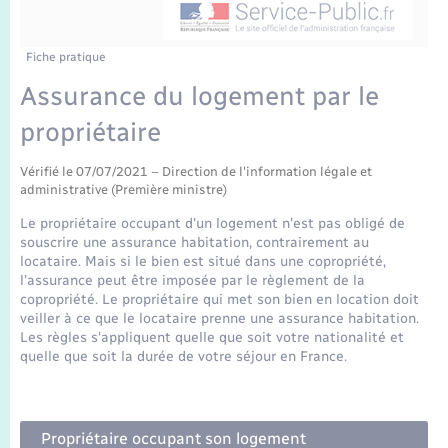
Enfants – Jeunes
Tourisme
Travaux - Autorisation d’occupation de l’espace
public
Transports scolaires
Mariage – PACS
Compétences
Etat-civil - Papiers - Citoyenneté
Fiche pratique
Assurance du logement par le
Parrainage civil
Plan interactif
Logement - Urbanisme
propriétaire
Recensement
Présentation de la commune
Loisirs
Vérifié le 07/07/2021 – Direction de l'information légale et
administrative (Première ministre)
Publications
Le propriétaire occupant d'un logement n'est pas obligé de
Nouvel habitant
souscrire une assurance habitation, contrairement au
La Communauté de communes
locataire. Mais si le bien est situé dans une copropriété,
l'assurance peut être imposée par le règlement de la
Numérique
copropriété. Le propriétaire qui met son bien en location doit
veiller à ce que le locataire prenne une assurance habitation.
Les règles s'appliquent quelle que soit votre nationalité et
Organisation d’événement
quelle que soit la durée de votre séjour en France.
Sécurité - Prévention
Propriétaire occupant son logement